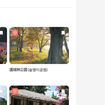
護城林公園 (숲쟁이공원)
高敞清農園 (고창 청