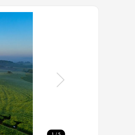
/
1
5