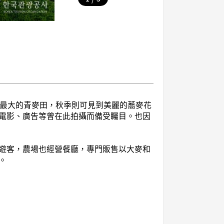
國最大的青麥田，秋季則可見到美麗的蕎麥花
電影、廣告等曾在此拍攝而備受矚目。也因
遊客，農場也經營餐廳，專門販售以大麥和
。