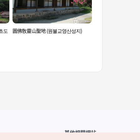
초도
圓佛敎靈山聖地 (원불교영산성지)
圓佛敎靈山聖地 (원
其他相關網站