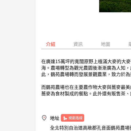
介紹
資訊
地圖
在廣達15萬坪的寬闊原野上植滿大麥的大
海。農場轉型為觀光農園後漸漸廣為人知，
此，鶴苑農場轉而發展景觀農業，致力於為
而鶴苑農場也在主要農作物大麥與蕎麥最美
蕎麥為食材製成的餐點。此外還有販售茶、
地址
規劃路線
全北特別自治道高敞郡孔音面鶴苑農場街1