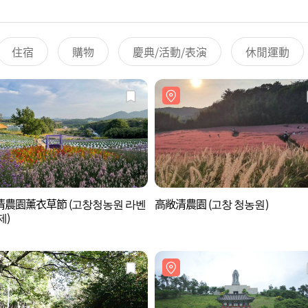
住宿
購物
慶典/活動/表演
休閒運動
清農園薰衣草節 (고창청농원 라벤
高敞清農園 (고창 청농원)
제)