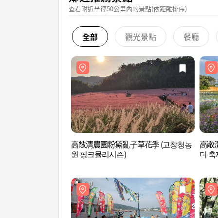
查看附近半徑50公里內的景點(依距離排序)
全部
觀光景點
餐廳
高敞清農園粉黛亂子草花季 (고창청농
高敞
원 핑크뮬리시즌)
더 축