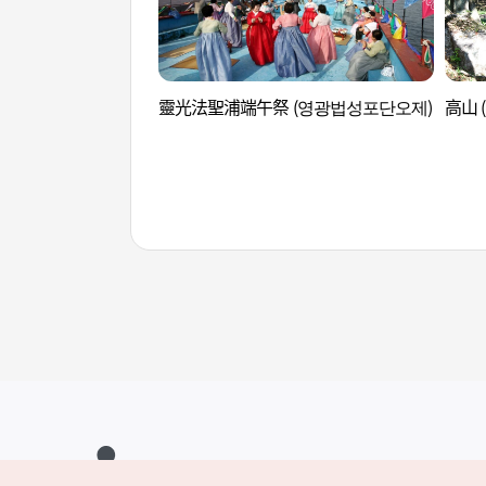
靈光法聖浦端午祭 (영광법성포단오제)
高山 