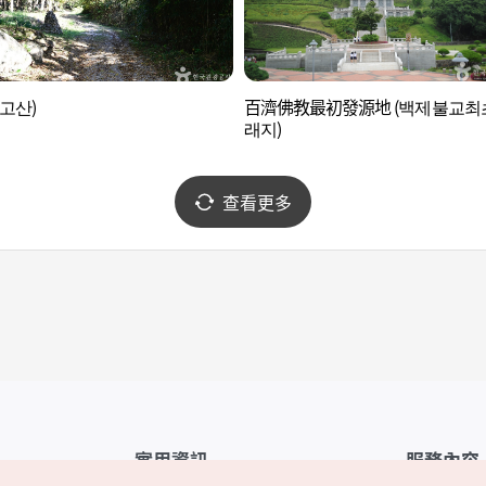
(고산)
百濟佛教最初發源地 (백제불교최
래지)
查看更多
實用資訊
服務內容