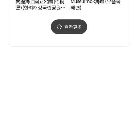
閑麗海上國立公園 (梧桐
Museulmok海邊 (무슬목
EXP
島) (한려해상국립공원
해변)
양공원
(오동도))
查看更多