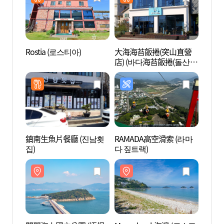
Rostia (로스티아)
大海海苔飯捲(突山直營
Muse
店) (바다海苔飯捲(돌산직
해변)
영점))
鎮南生魚片餐廳 (진남횟
RAMADA高空滑索 (라마
浪漫小
집)
다 짚트랙)
거리)