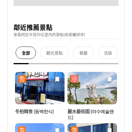
鄰近推薦景點
查看附近半徑50公里內的景點(依距離排序)
全部
觀光景點
餐廳
住宿
冬柏韓食 (동백한식)
麗水藝術園 (여수예술랜
麗水藝
드)
드)