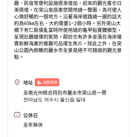
廳、民宿等便利設施逐漸增加，前來的觀光客也日
漸俱增。在突山島搭車悠閒地繞一整圈，為可使人
心情舒暢的一個地方。沿著海岸道路繞一圈的話大
約為60㎞左右，大約需要1~2個小時。另外突山大
橋下有仁辰倭亂當時所使用過的龜甲船實體模型，
呈現壯觀雄偉的氣勢。鄰近也有許多坐落在海岸邊
賣新鮮海產的餐廳可品嚐生魚片。除此之外，在突
山公園內俯瞰的麗水市全景是絕不可錯過的觀光景
點。
地址
規劃路線
全南光州統合特別市麗水市突山邑一帶
전라남도 여수시 돌산읍 일대
公休日
全年無休