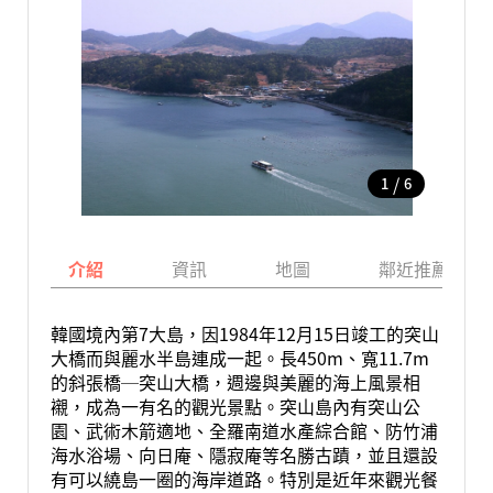
/
1
6
介紹
資訊
地圖
鄰近推薦景點
韓國境內第7大島，因1984年12月15日竣工的突山
大橋而與麗水半島連成一起。長450m、寬11.7m
的斜張橋─突山大橋，週邊與美麗的海上風景相
襯，成為一有名的觀光景點。突山島內有突山公
園、武術木箭適地、全羅南道水產綜合館、防竹浦
海水浴場、向日庵、隱寂庵等名勝古蹟，並且還設
有可以繞島一圈的海岸道路。特別是近年來觀光餐