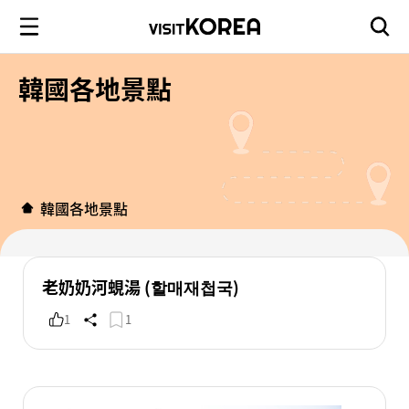
韓國各地景點
韓國各地景點
老奶奶河蜆湯 (할매재첩국)
1
1