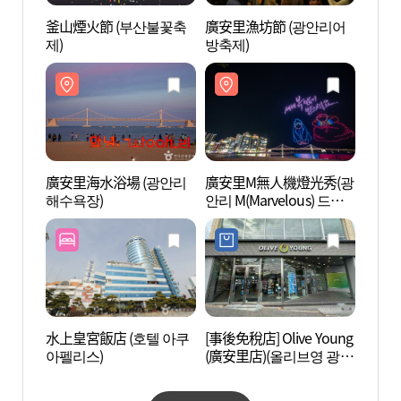
釜山煙火節 (부산불꽃축
廣安里漁坊節 (광안리어
DOMO
제)
방축제)
廣安里海水浴場 (광안리
廣安里M無人機燈光秀(광
麵包川
해수욕장)
안리 M(Marvelous) 드론
라이트쇼)
水上皇宮飯店 (호텔 아쿠
[事後免稅店] Olive Young
釜山
아펠리스)
(廣安里店)(올리브영 광안
修練院
리점)
산청