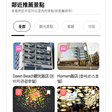
鄰近推薦景點
查看附近半徑50公里內的景點(依距離排序)
全部
觀光景點
餐廳
住宿
Dawn Beach觀光飯店 (돈
Homers飯店 (호메르스호
廣安里
비치관광호텔)
텔)
해수욕