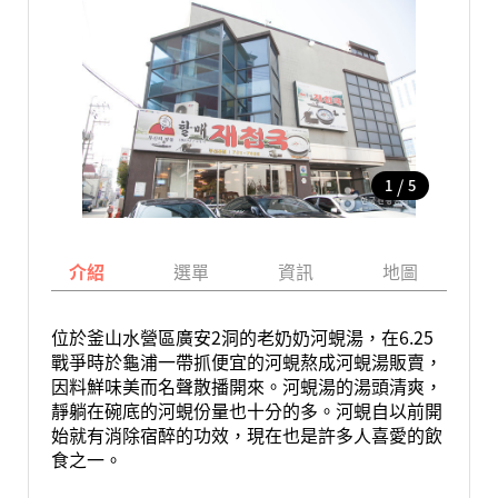
/
1
5
介紹
選單
資訊
地圖
位於釜山水營區廣安2洞的老奶奶河蜆湯，在6.25
戰爭時於龜浦一帶抓便宜的河蜆熬成河蜆湯販賣，
因料鮮味美而名聲散播開來。河蜆湯的湯頭清爽，
靜躺在碗底的河蜆份量也十分的多。河蜆自以前開
始就有消除宿醉的功效，現在也是許多人喜愛的飲
食之一。