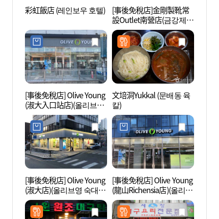
彩虹飯店 (레인보우 호텔)
[事後免稅店]金剛製靴常
戰爭紀
設Outlet南營店(금강제화
상설아울렛 남영점)
[事後免稅店] Olive Young
文培洞Yukkal (문배동 육
ARTE
(淑大入口站店)(올리브영
칼)
숙대입구역점)
[事後免稅店] Olive Young
[事後免稅店] Olive Young
愛茉莉
(淑大店)(올리브영 숙대
(龍山Richensia店)(올리브
모레
점)
영 용산리첸시아점)