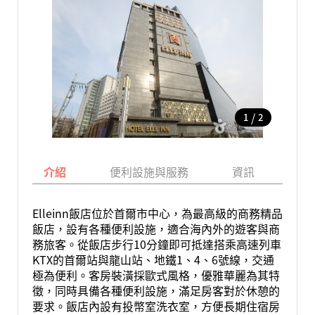
/
1
2
介紹
便利設施與服務
資訊
地
Elleinn飯店位於首爾市中心，為最高級的商務精品
飯店，設有各種便利設施，適合海內外的遊客與商
務旅客。從飯店步行10分鐘即可抵達搭乘高速列車
KTX的首爾站與龍山站、地鐵1、4、6號線，交通
極為便利。客房裝潢採歐式風格，優雅華麗為其特
徵，同時具備各種便利設施，滿足房客對於休憩的
要求。飯店內設有投幣室洗衣室，方便長期住宿房