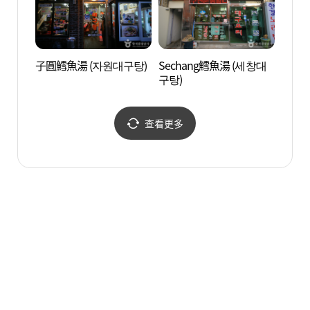
子圓鱈魚湯 (자원대구탕)
Sechang鱈魚湯 (세창대
西海金光
구탕)
trai
查看更多