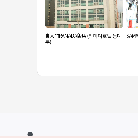
東大門RAMADA飯店 (라마다호텔 동대
SAM
문)