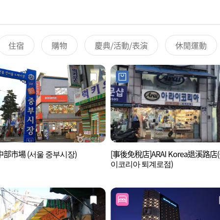
住宿
購物
慶典/活動/表演
休閒運動
部市場 (서울 중부시장)
[事後免稅店]ARAI Korea退溪路店
이코리아 퇴계로점)