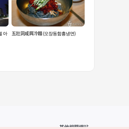
텔 아
五壯洞咸興冷麵 (오장동함흥냉면)
獎忠壇公園 (장충단
其他相關網站