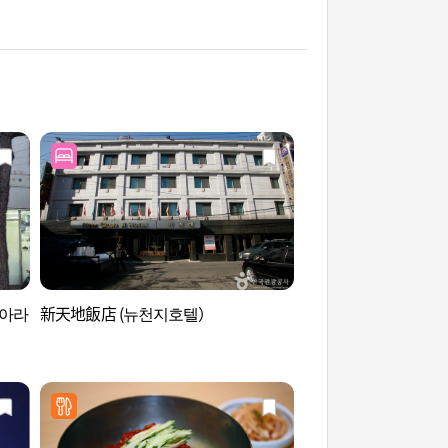
(아라
新天地飯店 (뉴천지호텔）
獎忠洞豬腳街 (장충동