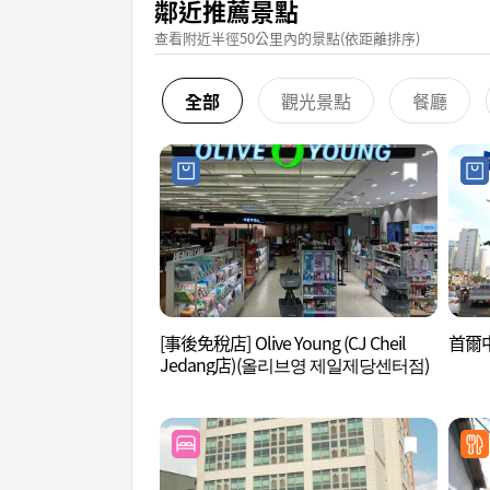
鄰近推薦景點
查看附近半徑50公里內的景點(依距離排序)
全部
觀光景點
餐廳
[事後免稅店] Olive Young (CJ Cheil
首爾中
Jedang店)(올리브영 제일제당센터점)