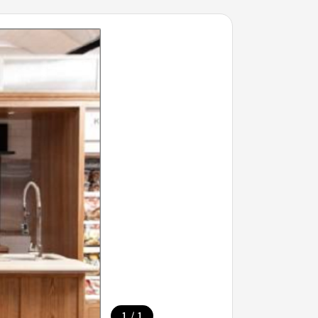
/
1
1