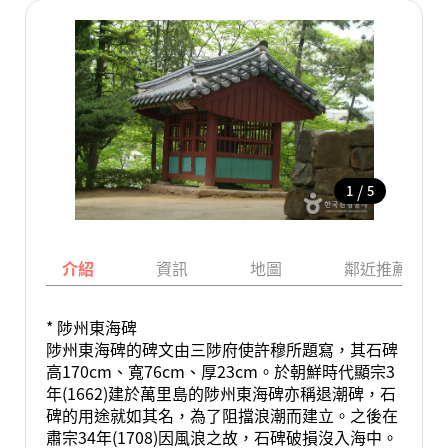
/
1
5
介紹
資訊
地圖
鄰近推薦景點
* 陟州東海碑
陟州東海碑的碑文由三陟府使許穆所題寫，其石碑
高170cm、寬76cm、厚23cm。於朝鮮時代顯宗3
年(1662)建於萬里島的陟州東海碑亦稱退潮碑，石
碑的用途就如其名，為了阻擋浪潮而建立。之後在
肅宗34年(1708)因風浪之故，石碑破損沒入海中。