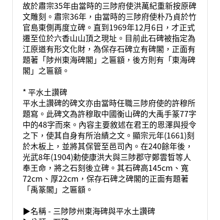
故於肅宗35年由當時的三陟府使洪萬紀重新按原碑
文雕刻。肅宗36年，由當時的三陟府使朴乃貞於竹
官島東側再度立碑。直到1969年12月6日，才正式
遷至位於六香山山頂之現址。目前此石碑被指定為
江原道有形文化財，為保存石碑立有碑閣，正面有
題著「陟州東海碑閣」之匾額，後方則有「東海碑
閣」之匾額。
* 平水土讚碑
平水土讚碑的碑文亦由當時任職三陟府使的許穆所
題寫。此碑文為許穆取中國衡山碑的大禹手篆77字
中的48字而來。內容主要敘述在君王的恩澤與授令
之下，使其自身有所治績之文。顯宗元年(1661)刻
於木板上，並將其保管至邑司內。在240餘年後，
光武8年(1904)勅使康洪大與三陟郡守鄭雲晳等人
奉王命，將之石刻後立碑。其石碑高145cm、寬
72cm、厚22cm，保存石碑之碑閣的正面有題著
「禹篆閣」之匾額。
▶名稱 - 三陟陟州東海碑與平水土讚碑