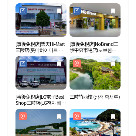
변)
[事後免稅店]樂天Hi-Mart
[事後免稅店]NoBrand三
小後津
三陟店(롯데하이마트 삼
陟中央市場店(노브랜드
진해수
척점)
삼척중앙시장점)
[事後免稅店]LG電子Best
三陟竹西樓 (삼척 죽서루)
海歌
Shop三陟店(LG전자 베스
園) 
트샵 삼척점)
공원)