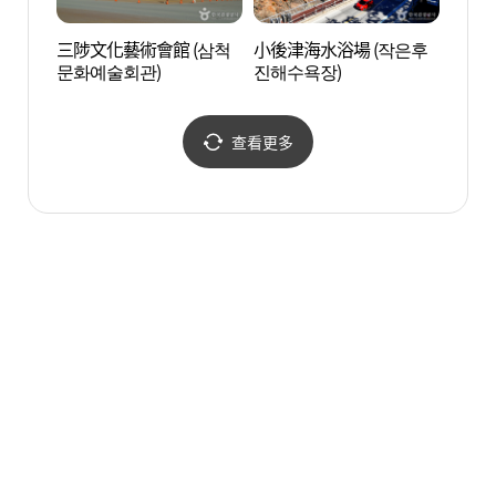
三陟文化藝術會館 (삼척
小後津海水浴場 (작은후
異斯
문화예술회관)
진해수욕장)
度 (
책 나
查看更多