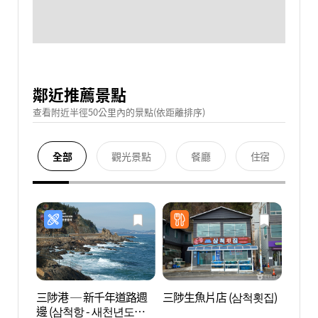
鄰近推薦景點
查看附近半徑50公里內的景點(依距離排序)
全部
觀光景點
餐廳
住宿
三陟港 ─ 新千年道路週
三陟生魚片店 (삼척횟집)
三陟竹
邊 (삼척항 - 새천년도로