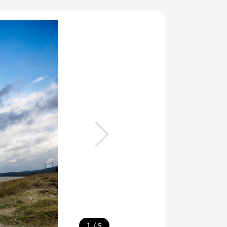
/
1
5