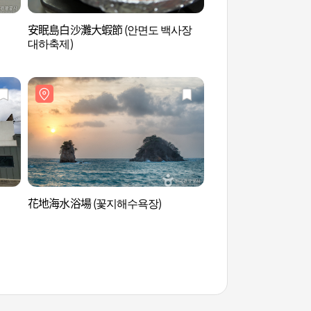
安眠島白沙灘大蝦節 (안면도 백사장
三峰海水浴場 (삼봉
대하축제)
花地海水浴場 (꽃지해수욕장)
傍浦海邊 (방포해수