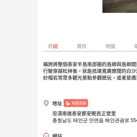
介紹
資訊
地圖
橫跨將整個泰安半島南部圈的島嶼與島嶼間
行駛穿越松林後，就能抵達寬廣遼闊的白沙
紗帽岩等眾多觀光景點參觀遊玩，或者是遇
地址
規劃路線
忠清南道泰安郡安眠邑正堂里
충청남도 태안군 안면읍 해안관광로 554
網站