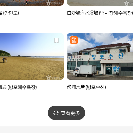
 (안면도)
白沙場海水浴場 (백사장해수욕장)
邊 (방포해수욕장)
傍浦水產 (방포수산)
查看更多