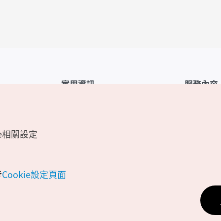
實用資訊
服務內容
韓國觀光公社APP
服務條款
1330韓國旅遊諮詢翻譯熱線
FAQ
e相關設定
韓國旅遊地圖
個人資訊保
電子書
Cookie 設
Odii
Cookie政策
考
Cookie設定頁面
位置資訊服
個人位置資