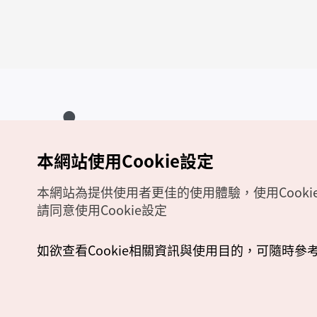
本網站使用Cookie設定
Copyrights (c) 韓國觀光公社版權所有
如有相關疑問或建議，歡迎來信至
官方信箱
chinese_big5@knto.or.kr
本網站為提供使用者更佳的使用體驗，使用Cooki
請同意使用Cookie設定
如欲查看Cookie相關資訊與使用目的，可隨時參