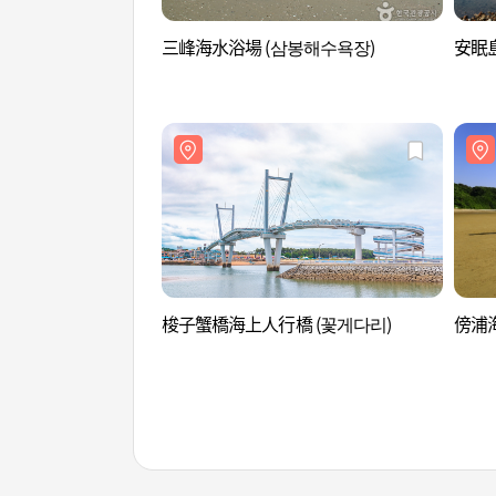
三峰海水浴場 (삼봉해수욕장)
安眠島
梭子蟹橋海上人行橋 (꽃게다리)
傍浦海