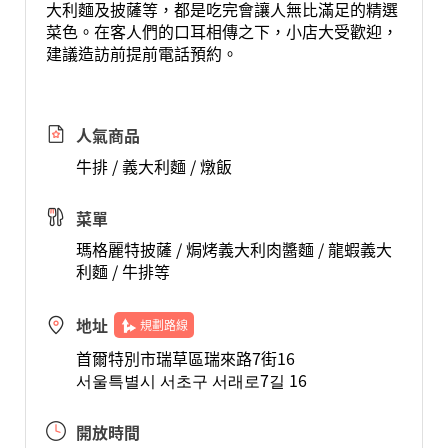
大利麵及披薩等，都是吃完會讓人無比滿足的精選
菜色。在客人們的口耳相傳之下，小店大受歡迎，
建議造訪前提前電話預約。
人氣商品
牛排 / 義大利麵 / 燉飯
菜單
瑪格麗特披薩 / 焗烤義大利肉醬麵 / 龍蝦義大
利麵 / 牛排等
地址
規劃路線
首爾特別市瑞草區瑞來路7街16
서울특별시 서초구 서래로7길 16
開放時間