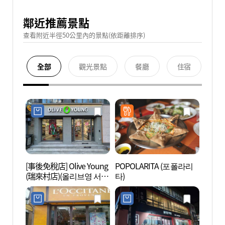
鄰近推薦景點
查看附近半徑50公里內的景點(依距離排序)
全部
觀光景點
餐廳
住宿
[事後免稅店] Olive Young
POPOLARITA (포폴라리
瑞來村
(瑞來村店)(올리브영 서래
타)
마을점)