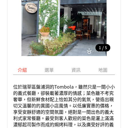
/
1
5
介紹
選單
資訊
地圖
位於瑞草區盤浦洞的
Tombola
，雖然只是一間小小
的義式餐廳，卻裝載著濃厚的情感；菜色雖不考究
奢華，但新鮮食材配上恰如其分的氣氛，營造出親
切又溫馨的的異國小店風情。以低廉實惠的價格，
享受安靜舒適的空間氛圍，絕對是一間出色的義大
利式家常餐廳。最受到客人歡迎的菜色是灑上滿滿
濃郁起司製作而成的焗烤料理，以及廣受好評的義