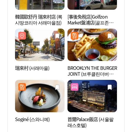
韓國歐舒丹 瑞來村店 (록
[事後免稅店]Golfzon
心山紀
시땅코리아 서래마을점)
Market盤浦店(골프존마
기념문
켓 반포점)
瑞來村 (서래마을)
BROOKLYN THE BURGER
MARQ
JOINT (브루클린더버거
(마르
조인트)
Soginé (스와니예)
首爾Palace飯店 (서울팔
盤浦瑞
래스호텔)