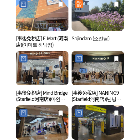
[事後免稅店] E-Mart (河南
Sojindam (소진담)
Gusan
店)(이마트 하남점)
산성지
[事後免稅店] Mind Bridge
[事後免稅店] NANING9
Arac
(Starfield河南店)(마인드
(Starfield河南店)(난닝구
• 珠
브릿지 스타필드 하남점)
스타필드 하남점)
크노
주필