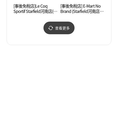
[事後免稅店]Le Coq
[事後免稅店] E-Mart No
長子湖
Sportif Starfield河南店(르
Brand (Starfield河南店)
공원)
꼬끄스포르티브 스타필
(노브랜드 스타필드 하남
드 하남점)
점)
查看更多