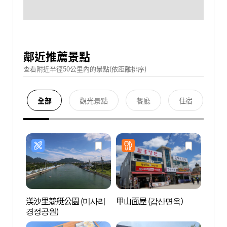
鄰近推薦景點
查看附近半徑50公里內的景點(依距離排序)
全部
觀光景點
餐廳
住宿
渼沙里競艇公園 (미사리
甲山面屋 (갑산면옥）
SMO
경정공원)