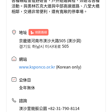
各種親睦會或野遊會、戶外結婚典禮、郊遊等各種
活動。與奧林匹克大道與中部高速道路、八堂大橋
相鄰，交通非常便利，還有寬敞的停車場。
地址
規劃路線
京畿道河南市渼沙大路505 (渼沙洞)
경기도 하남시 미사대로 505
網站
www.ksponco.or.kr
(Korean only)
公休日
全年無休
諮詢
渼沙里競艇公園 +82-31-790-8114