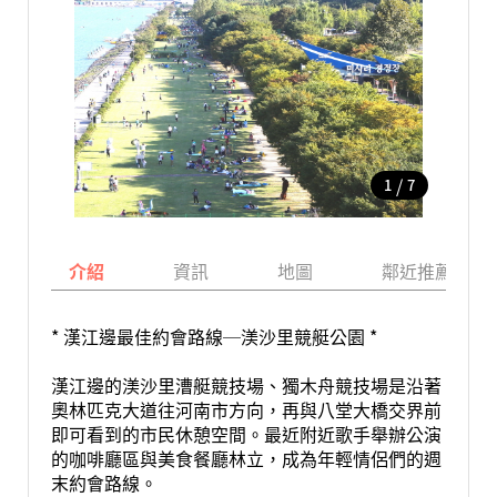
/
1
7
介紹
資訊
地圖
鄰近推薦景點
* 漢江邊最佳約會路線─渼沙里競艇公園 *
漢江邊的渼沙里漕艇競技場、獨木舟競技場是沿著
奧林匹克大道往河南市方向，再與八堂大橋交界前
即可看到的市民休憩空間。最近附近歌手舉辦公演
的咖啡廳區與美食餐廳林立，成為年輕情侶們的週
末約會路線。