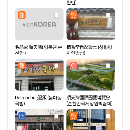
천만)
국가정
名品管 順天灣( 명품관 순
情香堂自然飯桌 (청향당
湖南護
천만 )
자연밥상)
국기념
Dolmadang湯飯 (돌마당
順天灣國際園藝博覽會
順天灣
국밥)
(순천만국제정원박람회)
만 자