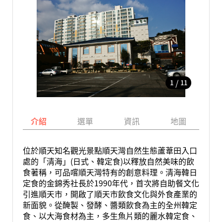
/
1
11
介紹
選單
資訊
地圖
位於順天知名觀光景點順天灣自然生態蘆葦田入口
處的「清海」(日式、韓定食)以釋放自然美味的飲
食著稱，可品嚐順天灣特有的創意料理。清海韓日
定食的金錦秀社長於1990年代，首次將自助餐文化
引進順天市，開啟了順天市飲食文化與外食產業的
新面貌。從醃製、發酵、醬類飲食為主的全州韓定
食、以大海食材為主，多生魚片類的麗水韓定食、