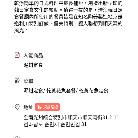
乾淨簡單的日式料理中截長補短，創造出新型態的
韓日定食文化的餐點。值得一提的是，清海韓日定
食餐廳內所使用的餐具皆是在知名陶器製造地京畿
道利川特別訂做，優美特別，讓人聯想到順天灣的
風光。
人氣商品
泥蚶定食
菜單
泥蚶定食/ 乾黃花魚套餐/ 乾黃花魚定食
地址
規劃路線
全南光州統合特別市順天市順天灣街31 2-11
전라남도 순천시 순천만길 31