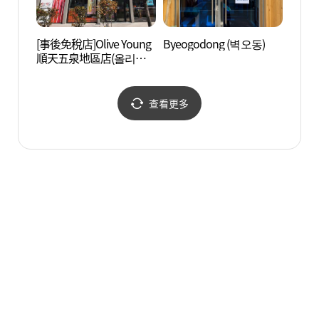
[事後免稅店]Olive Young
Byeogodong (벽오동)
順天片
順天五泉地區店(올리브
영장)
영 순천오천지구점)
查看更多