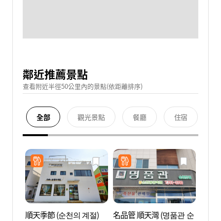
鄰近推薦景點
查看附近半徑50公里內的景點(依距離排序)
全部
觀光景點
餐廳
住宿
順天季節 (순천의 계절)
名品管 順天灣 (명품관 순
順天灣