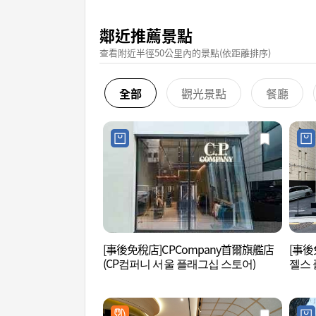
鄰近推薦景點
查看附近半徑50公里內的景點(依距離排序)
全部
觀光景點
餐廳
[事後免稅店]CPCompany首爾旗艦店
[事後
(CP컴퍼니 서울 플래그십 스토어)
젤스 