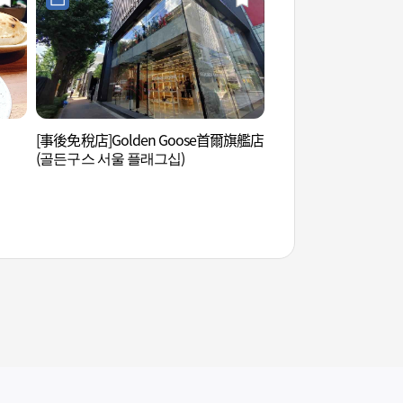
[事後免稅店]Golden Goose首爾旗艦店
氣味記憶 (향기억)
(골든구스 서울 플래그십)