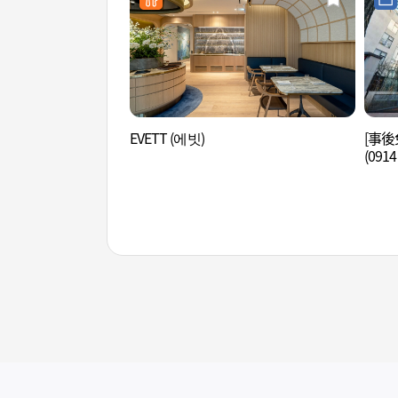
EVETT (에빗)
[事後
(09