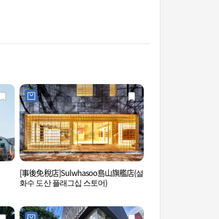
[事後免稅店]Sulwhasoo島山旗艦店(설
湖林藝術中心(新沙分
화수 도산 플래그십 스토어)
터(신사분관))