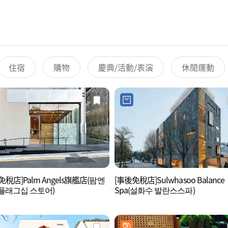
住宿
購物
慶典/活動/表演
休閒運動
免稅店]Palm Angels旗艦店(팜엔
[事後免稅店]Sulwhasoo Balance
플래그십 스토어)
Spa(설화수 발란스스파)