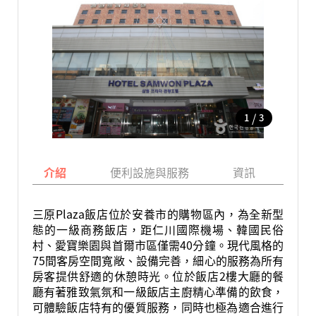
/
1
3
介紹
便利設施與服務
資訊
地
三原Plaza飯店位於安養市的購物區內，為全新型
態的一級商務飯店，距仁川國際機場、韓國民俗
村、愛寶樂園與首爾市區僅需40分鐘。現代風格的
75間客房空間寬敞、設備完善，細心的服務為所有
房客提供舒適的休憩時光。位於飯店2樓大廳的餐
廳有著雅致氣氛和一級飯店主廚精心準備的飲食，
可體驗飯店特有的優質服務，同時也極為適合進行