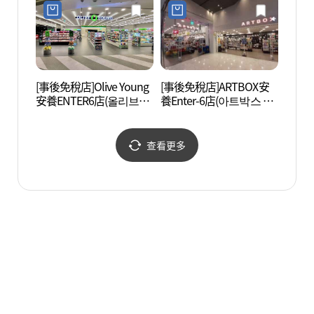
[事後免稅店]Olive Young
[事後免稅店]ARTBOX安
三聖山
安養ENTER6店(올리브영
養Enter-6店(아트박스 안
안양엔터식스점)
양엔터식스점)
查看更多