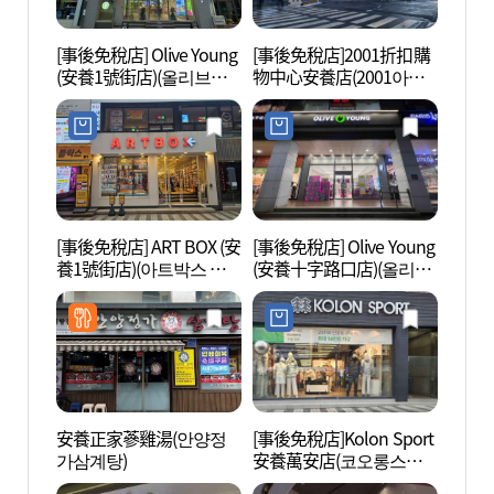
[事後免稅店] Olive Young
[事後免稅店]2001折扣購
安養藝
(安養1號街店)(올리브영
物中心安養店(2001아울
공원)
안양1번가점)
렛 안양점)
[事後免稅店] ART BOX (安
[事後免稅店] Olive Young
三幕寺
養1號街店)(아트박스 안
(安養十字路口店)(올리브
양1번가)
영 안양사거리점)
安養正家蔘雞湯(안양정
[事後免稅店]Kolon Sport
忠賢博
가삼계탕)
安養萬安店(코오롱스포
츠 안양만안점)