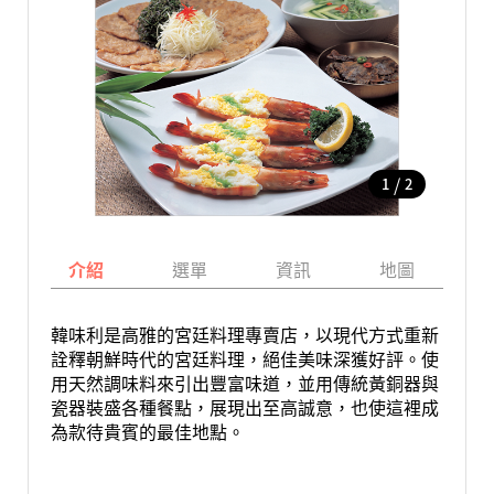
/
1
2
介紹
選單
資訊
地圖
韓味利是高雅的宮廷料理專賣店，以現代方式重新
詮釋朝鮮時代的宮廷料理，絕佳美味深獲好評。使
用天然調味料來引出豐富味道，並用傳統黃銅器與
瓷器裝盛各種餐點，展現出至高誠意，也使這裡成
為款待貴賓的最佳地點。