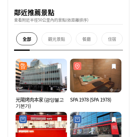
鄰近推薦景點
查看附近半徑50公里內的景點(依距離排序)
全部
觀光景點
餐廳
住宿
光陽烤肉本家 (광양불고
SPA 1978 (SPA 1978)
SPA 1
기본가)