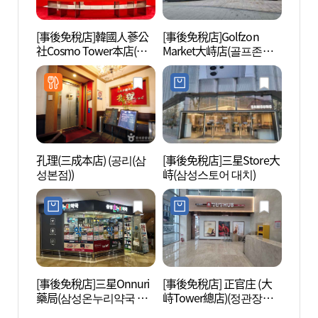
[事後免稅店]韓國人蔘公
[事後免稅店]Golfzon
Park
社Cosmo Tower本店(한
Market大峙店(골프존마
스파)
국인삼공사 코스모타워
켓 대치점)
본점)
孔理(三成本店) (공리(삼
[事後免稅店]三星Store大
白岩藝
성본점))
峙(삼성스토어 대치)
[事後免稅店]三星Onnuri
[事後免稅店] 正官庄 (大
Star
藥局(삼성온누리약국 글
峙Tower總店)(정관장
서관)
라스타워)
KT&G타워본점)