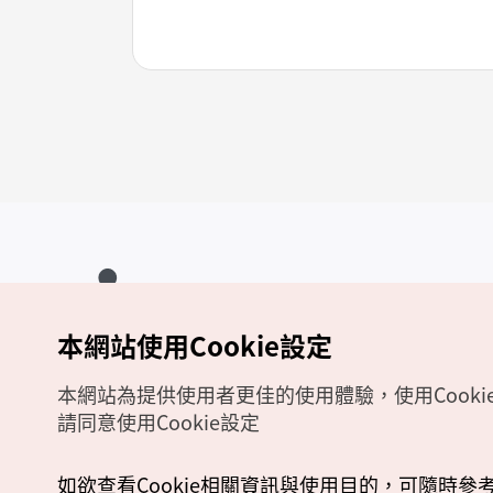
本網站使用Cookie設定
Copyrights (c) 韓國觀光公社版權所有
如有相關疑問或建議，歡迎來信至
官方信箱
chinese_big5@knto.or.kr
本網站為提供使用者更佳的使用體驗，使用Cooki
請同意使用Cookie設定
如欲查看Cookie相關資訊與使用目的，可隨時參