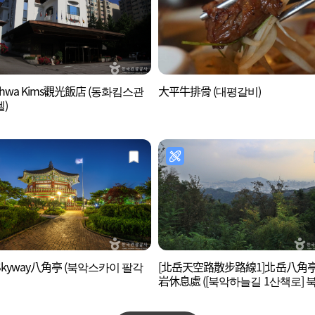
ghwa Kims觀光飯店 (동화킴스관
大平牛排骨 (대평갈비)
)
kyway八角亭 (북악스카이 팔각
[北岳天空路散步路線1]北岳八角
岩休息處 ([북악하늘길 1산책로] 
팔각정~말바위쉼터)