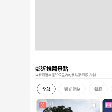
鄰近推薦景點
查看附近半徑50公里內的景點(依距離排序)
全部
觀光景點
餐廳