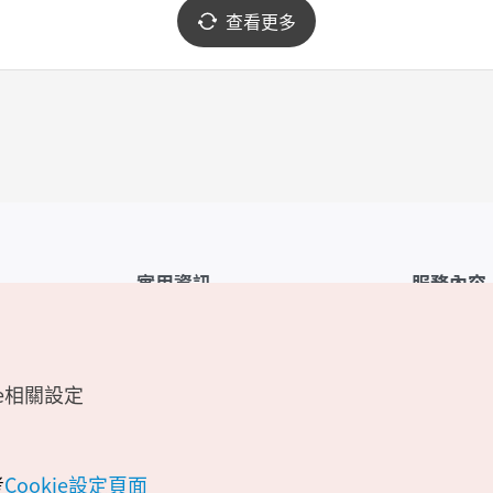
查看更多
實用資訊
服務內容
韓國觀光公社APP
服務條款
1330韓國旅遊諮詢翻譯熱線
FAQ
e相關設定
韓國旅遊地圖
個人資訊保
電子書
Cookie 設
Odii
Cookie政策
考
Cookie設定頁面