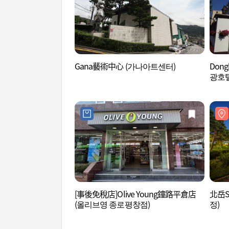
Gana藝術中心 (가나아트센터)
Don
광호텔
[事後免稅店]Olive Young鐘路平倉店
北岳S
(올리브영 종로평창점)
정)