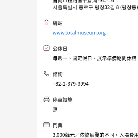
首爾市鐘路區平倉洞 465-16
서울특별시 종로구 평창32길 8 (평창동
網站
www.totalmuseum.org
公休日
每週一、國定假日、展示準備期間休館
諮詢
+82-2-379-3994
停車設施
無
門票
3,000韓元／依據展覽的不同，入場費