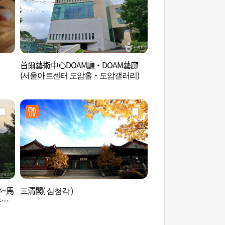
首爾藝術中心DOAM廳·DOAM藝廊
Gana藝術中心 (가
(서울아트센터 도암홀·도암갤러리)
亭~馬
三清閣( 삼청각 )
北岳山肅靖門 (북악산
북악