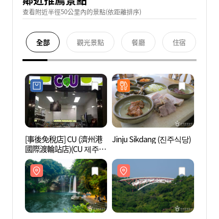
查看附近半徑50公里內的景點(依距離排序)
全部
觀光景點
餐廳
住宿
[事後免稅店] CU (濟州港
Jinju Sikdang (진주식당)
天地淵
國際渡輪站店)(CU 제주항
地質公
국제여객터미널)
(제주