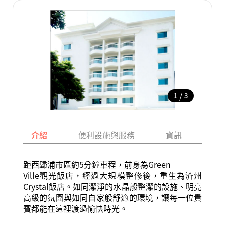
/
1
3
介紹
便利設施與服務
資訊
地
距西歸浦市區約5分鐘車程，前身為Green
Ville觀光飯店，經過大規模整修後，重生為濟州
Crystal飯店。如同潔淨的水晶般整潔的設施、明亮
高級的氛圍與如同自家般舒適的環境，讓每一位貴
賓都能在這裡渡過愉快時光。