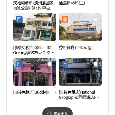
天地淵瀑布 (濟州島國家
仙臨橋 (선임교)
李仲燮
地質公園) (천지연폭포
술관)
(제주도 국가지질공원))
[事後免稅店]GS25西歸
秀熙餐廳 (수희식당)
西歸浦
Ocean店(GS25 서귀오션
수함)
점)
[事後免稅店]Buddy(버디)
[事後免稅店]National
鳥島新
Geographic西歸浦店(내
셔널지오그래픽 서귀포
점)
查看更多