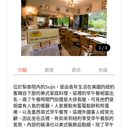
/
1
3
介紹
選單
資訊
地圖
位於梨泰院內的Sujis，是由長年生活在美國的紐約
客親自下廚的美式家庭料理。這裡的早午餐相當出
名，過了午餐時間門前還是大排長龍，可見他們是
相當有人氣的餐廳。人氣餐點有藍莓鬆餅和煎蛋
捲，以及墨西哥式早午餐等。這裡外國客人經常光
顧，因此坐在店裡，有如來到紐約享受早午餐般的
氣氛。內部的裝潢也以美式裝飾品點綴。除了早午