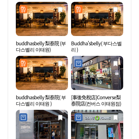
buddhasbelly 梨泰院 (부
Buddha'sbelly( 부다스벨
經理團
다스벨리 이태원)
리 )
buddhasbelly 梨泰院( 부
[事後免稅店]Converse梨
戰爭紀
다스벨리 이태원 )
泰院店(컨버스 이태원점)