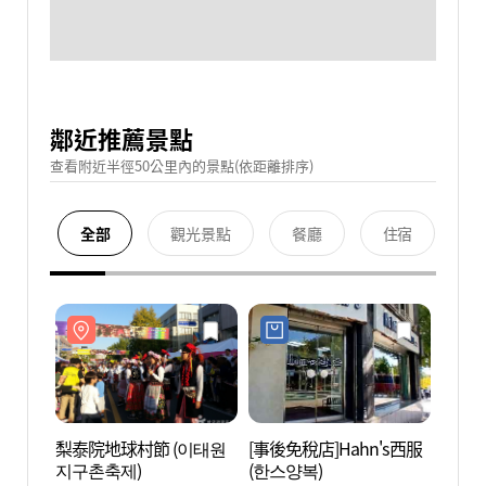
鄰近推薦景點
查看附近半徑50公里內的景點(依距離排序)
全部
觀光景點
餐廳
住宿
梨泰院地球村節 (이태원
[事後免稅店]Hahn's西服
經理團
지구촌축제)
(한스양복)