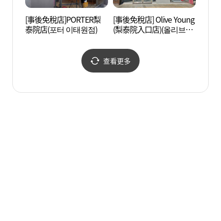
[事後免稅店]PORTER梨
[事後免稅店] Olive Young
南山戶
泰院店(포터 이태원점)
(梨泰院入口店)(올리브영
외식물
이태원입구점)
查看更多