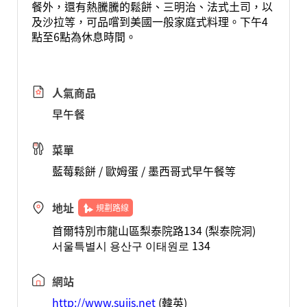
餐外，還有熱騰騰的鬆餅、三明治、法式土司，以
及沙拉等，可品嚐到美國一般家庭式料理。下午4
點至6點為休息時間。
人氣商品
早午餐
菜單
藍莓鬆餅 / 歐姆蛋 / 墨西哥式早午餐等
地址
規劃路線
首爾特別市龍山區梨泰院路134 (梨泰院洞)
서울특별시 용산구 이태원로 134
網站
http://www.sujis.net
(韓英)