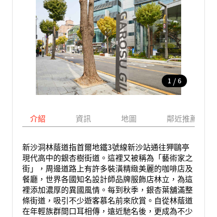
/
1
6
介紹
資訊
地圖
鄰近推薦景點
新沙洞林蔭道指首爾地鐵3號線新沙站通往狎鷗亭
現代高中的銀杏樹街道。這裡又被稱為「藝術家之
街」，周邊道路上有許多裝潢精緻美麗的咖啡店及
餐廳，世界各國知名設計師品牌服飾店林立，為這
裡添加濃厚的異國風情。每到秋季，銀杏葉舖滿整
條街道，吸引不少遊客慕名前來欣賞。自從林蔭道
在年輕族群間口耳相傳，遠近馳名後，更成為不少