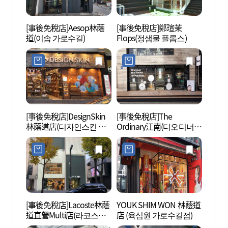
[事後免稅店]Aesop林蔭
[事後免稅店]鄭瑄茉
L CR
道(이솝 가로수길)
Flops(정샘물 플롭스)
[事後免稅店]DesignSkin
[事後免稅店]The
韓流明
林蔭道店(디자인스킨 가
Ordinary江南(디오디너리
(Kst
로수길점)
강남)
리)
[事後免稅店]Lacoste林蔭
YOUK SHIM WON 林蔭道
Hema
道直營Multi店(라코스테
店 (육심원 가로수길점)
디오)
가로수길직영멀티점)