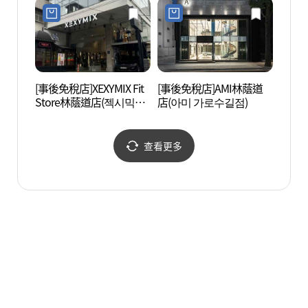
[事後免稅店]XEXYMIX Fit
[事後免稅店]AMI林蔭道
Cor
Store林蔭道店(젝시믹스
店(아미 가로수길점)
리아나
핏 스토어 가로수길점)
查看更多