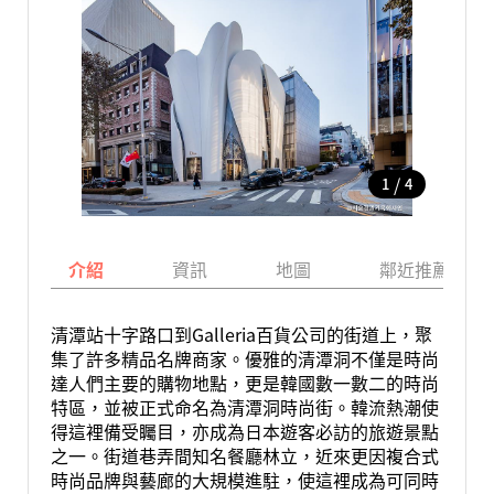
/
1
4
介紹
資訊
地圖
鄰近推薦景點
清潭站十字路口到Galleria百貨公司的街道上，聚
集了許多精品名牌商家。優雅的清潭洞不僅是時尚
達人們主要的購物地點，更是韓國數一數二的時尚
特區，並被正式命名為清潭洞時尚街。韓流熱潮使
得這裡備受矚目，亦成為日本遊客必訪的旅遊景點
之一。街道巷弄間知名餐廳林立，近來更因複合式
時尚品牌與藝廊的大規模進駐，使這裡成為可同時