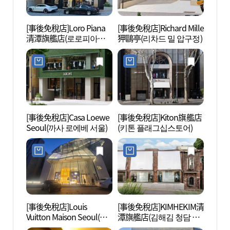
[事後免稅店]Loro Piana
[事後免稅店]Richard Mille
朴麗淑
清潭旗艦店(로로피아나
狎鷗亭(리차드 밀 압구정)
청담플래그십스토어)
[事後免稅店]Casa Loewe
[事後免稅店]Kiton旗艦店
公仔博
Seoul(까사 로에베 서울)
(키톤 플래그십스토어)
지엄w
[事後免稅店]Louis
[事後免稅店]KIMHEKIM清
Q Spa
Vuitton Maison Seoul(루
潭旗艦店(김해김 청담 플
리닉)
이비통 메종 서울)
래그십)