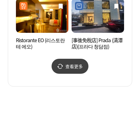
Ristorante EO (리스토란
[事後免稅店] Prada (清潭
李文元
테 에오)
店)(프라다 청담점)
의원)
查看更多