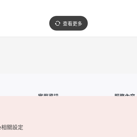
查看更多
實用資訊
服務內容
韓國觀光公社APP
服務條款
1330韓國旅遊諮詢翻譯熱線
FAQ
e相關設定
韓國旅遊地圖
個人資訊保