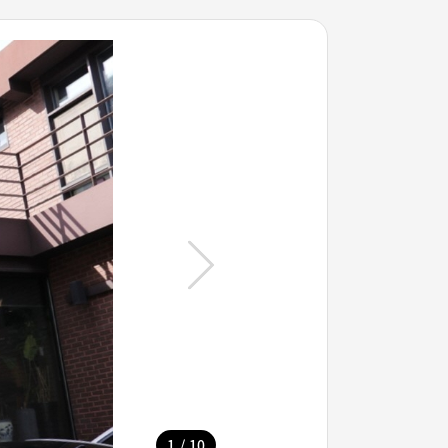
/
1
10