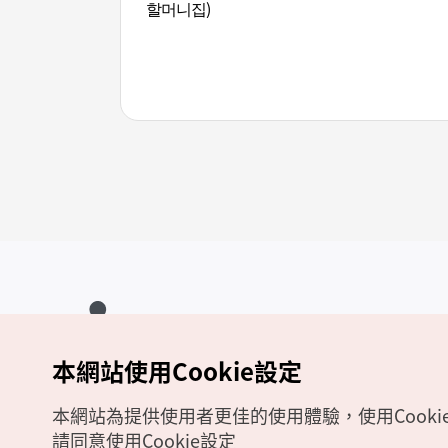
할머니집)
本網站使用Cookie設定
Copyrights (c) 韓國觀光公社版權所有
如有相關疑問或建議，歡迎來信至
官方信箱
chinese_big5@knto.or.kr
本網站為提供使用者更佳的使用體驗，使用Cooki
請同意使用Cookie設定