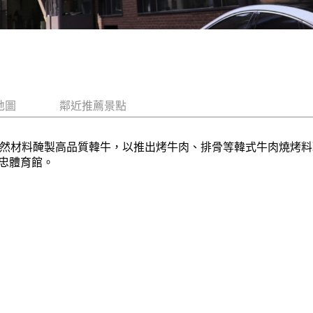
地圖
鄰近推薦景點
天然材料醃製高品質韓牛，以推出烤牛肉、排骨等韓式牛肉燒烤
忠體育館。