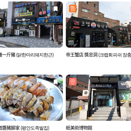
雞一斤豬 (닭한마리돼지한근)
帝王蟹店 獎忠洞 (크랩회피쉬 장충
道醬豬腳家 (평안도족발집)
紙美術博物館