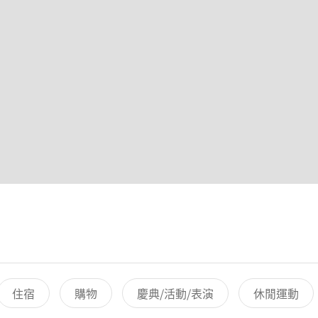
住宿
購物
慶典/活動/表演
休閒運動