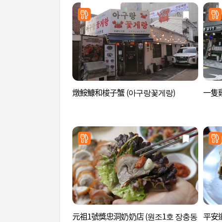
燉鮟鱇和梭子蟹 (아구랑꽃게랑)
一隻
元祖1號獎忠洞奶奶店 (원조1호 장충동
平安