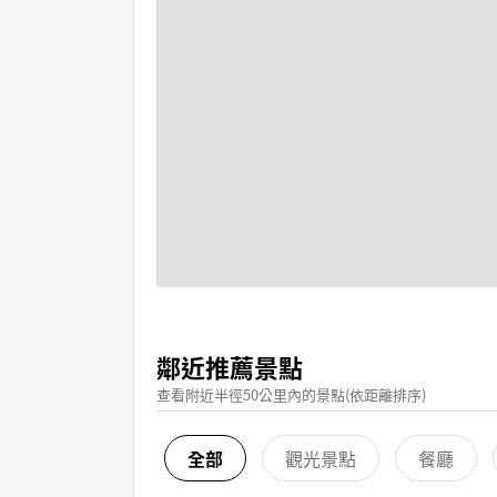
鄰近推薦景點
查看附近半徑50公里內的景點(依距離排序)
全部
觀光景點
餐廳