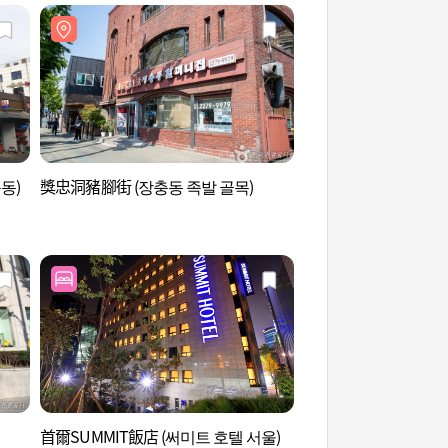
동)
獎忠洞豬腳街 (장충동 족발 골목)
獎忠洞豬腳街 (장충동
首爾SUMMIT飯店 (써미트 호텔 서울)
光熙門 (광희문)