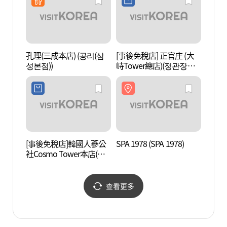
孔理(三成本店) (공리(삼
[事後免稅店] 正官庄 (大
韓國文
성본점))
峙Tower總店)(정관장
의집)
KT&G타워본점)
[事後免稅店]韓國人蔘公
SPA 1978 (SPA 1978)
Ktow
社Cosmo Tower本店(한
포유 
국인삼공사 코스모타워
본점)
查看更多