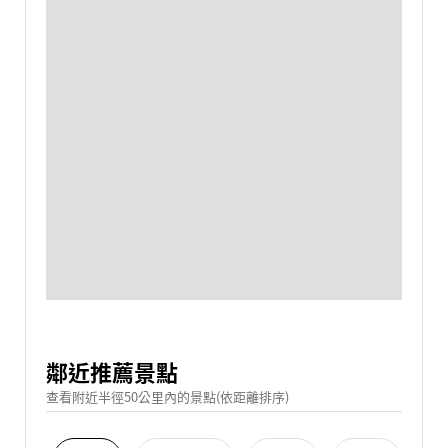
鄰近推薦景點
查看附近半徑50公里內的景點(依距離排序)