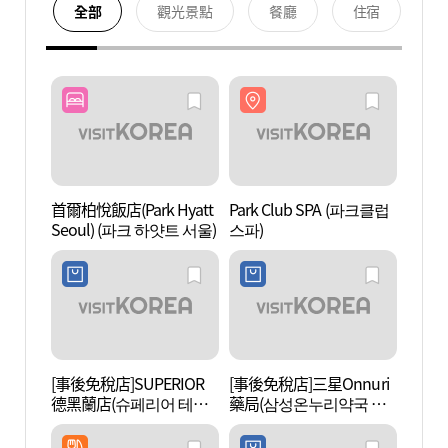
全部
觀光景點
餐廳
住宿
首爾柏悅飯店(Park Hyatt
Park Club SPA (파크클럽
Park
Seoul) (파크 하얏트 서울)
스파)
스파)
[事後免稅店]SUPERIOR
[事後免稅店]三星Onnuri
白岩藝
德黑蘭店(슈페리어 테헤
藥局(삼성온누리약국 글
란점)
라스타워)