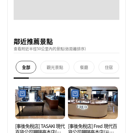
鄰近推薦景點
查看附近半徑50公里內的景點(依距離排序)
全部
觀光景點
餐廳
住宿
[事後免稅店] TASAKI 現代
[事後免稅店] Fred 現代百
韓流明
百貨公司狎鷗亭本店(타
貨公司狎鷗亭本店(프레
(Kst