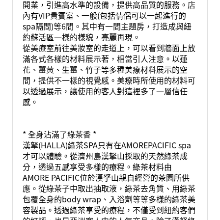
開業，引進高水準的設備，提供高品質的服務。店
內有VIP貴賓室、一般(包括情侶可以一起進行的
spa隔間)等6間。其中有一間主題房，打造成與紐
約蘇活區一樣的樣貌，亮麗再現。
從美療室前往美妝室的走道上，可以看到牆面上放
滿各式各樣的材料展示著，相當引人注意。以蓮
花、薑黃、生薑、竹子等多種美療材料展示的空
間，提供不一樣的視覺感。美療時所使用的材料可
以透過展示，讓使用的客人對這裡多了一層信任
感。
* 全身沾滿了綠茶香 *
漢拏(HALLA)綠茶SPA只有在AMOREPACIFIC spa
才可以體驗。從濟州島漢拏山採取的天然綠茶成
分，透過五感享受多樣的療程。綠茶材料由
AMORE PACIFIC位於漢拏山親自經營的茶園所供
應。從綠茶子中取出抽取液，綠茶去角質、用綠茶
包覆全身的body wrap、入浴劑等等多樣的綠茶美
容製品。透過綠茶享受的療程，不僅受到紐約客們