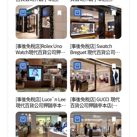
사키 현대백화점 압구정
드 현대백화점 압구정 본
리)
본점)
점)
[事後免稅店]Rolex Uno
[事後免稅店] Swatch
新沙洞
Watch現代百貨公司狎鷗
Breguet 現代百貨公司狎
로수길
亭本店(롤렉스 우노와치
鷗亭本店(브레게 현대백
현대백화점 압구정본점)
화점 압구정본점)
[事後免稅店] Luce`n Lee
[事後免稅店] GUCCI 現代
島山公
現代百貨公司狎鷗亭本店
百貨公司狎鷗亭本店(구
(루첸리 현대백화점 압구
찌 현대백화점 압구정본
정본점)
점)