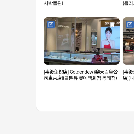
사박물관)
(올리
[事後免稅店] Goldendew (樂天百貨公
[事後
司東萊店)(골든듀 롯데백화점 동래점)
店)(