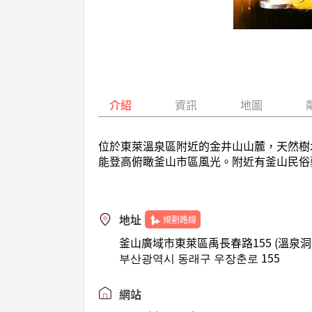
介紹
資訊
地圖
位於東萊溫泉區附近的金井山山麓，天然樹
能登高俯瞰釜山市區風光。附近有釜山民俗
地址
規劃路線
釜山廣域市東萊區禹長春路155 (溫泉洞
부산광역시 동래구 우장춘로 155
網站