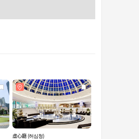
虛心廳 (허심청)
釜山海洋自然史博物