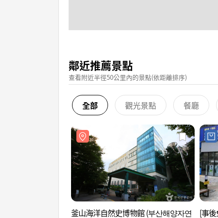
鄰近推薦景點
查看附近半徑50公里內的景點(依距離排序)
全部
觀光景點
餐廳
釜山海洋自然史博物館 (부산해양자연
[事後免