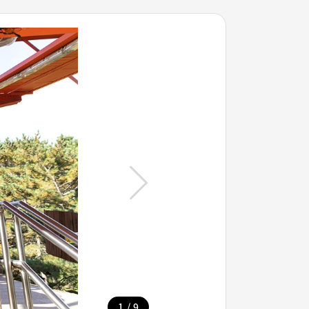
/
1
9