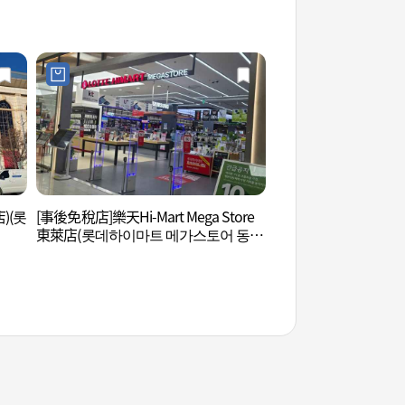
사박물관)
)(롯
[事後免稅店]樂天Hi-Mart Mega Store
釜山忠烈祠 (충렬사(부
東萊店(롯데하이마트 메가스토어 동래
점)