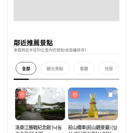
鄰近推薦景點
查看附近半徑50公里內的景點(依距離排序)
全部
觀光景點
餐廳
住宿
洛東江勝戰紀念館 (낙동
前山纜車(前山觀景臺) (앞
洛東江