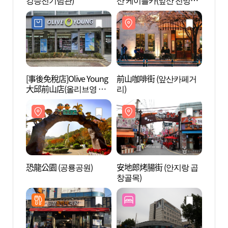
강승전기념관)
산 케이블카(앞산 전망
강승전
대))
[事後免稅店]Olive Young
前山咖啡街 (앞산카페거
前山咖
大邱前山店(올리브영 대
리)
리)
구앞산점)
恐龍公園 (공룡공원)
安地郎烤腸街 (안지랑 곱
安地郎
창골목)
창골목