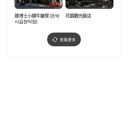
豚博士小腸牛皺胃 (돈박
花園觀光飯店
壽城池
사곱창막창)
원지)
查看更多