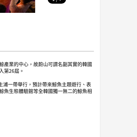
鯨產業的中心，故蔚山可謂名副其實的韓國
入第26屆。
長生浦一帶舉行，預計帶來鯨魚主題遊行、表
鯨魚生態體驗館等全韓國獨一無二的鯨魚相