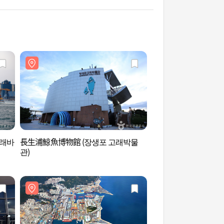
고래바
長生浦鯨魚博物館 (장생포 고래박물
長生浦鯨魚文化村 (
관)
을)