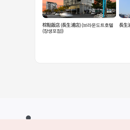
棕點飯店 (長生浦店) (브라운도트호텔
長生浦
(장생포점))