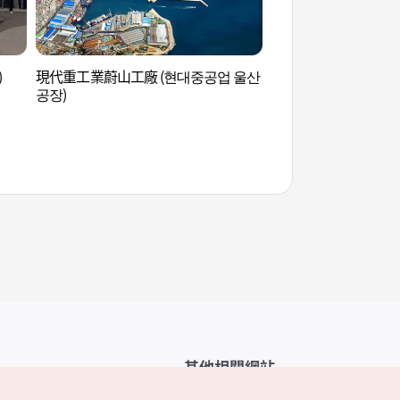
)
現代重工業蔚山工廠 (현대중공업 울산
長生浦文化倉庫 (장
공장)
其他相關網站