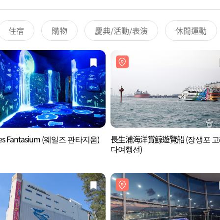
住宿
購物
慶典/活動/表演
休閒運動
es Fantasium (웨일즈 판타지움)
長生浦海洋賞鯨遊覽船 (장생포 
다여행선)