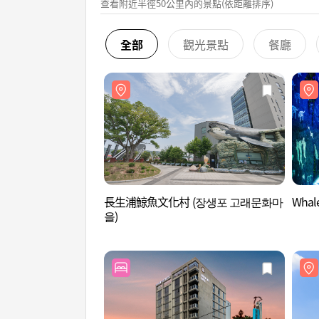
查看附近半徑50公里內的景點(依距離排序)
全部
觀光景點
餐廳
長生浦鯨魚文化村 (장생포 고래문화마
Whal
을)