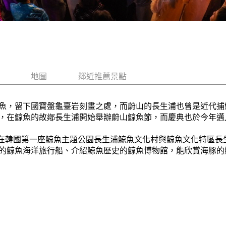
地圖
鄰近推薦景點
魚，留下國寶盤龜臺岩刻畫之處，而蔚山的長生浦也曾是近代捕
，在鯨魚的故鄕長生浦開始舉辦蔚山鯨魚節，而慶典也於今年邁
，將在韓國第一座鯨魚主題公園長生浦鯨魚文化村與鯨魚文化特區
的鯨魚海洋旅行船、介紹鯨魚歷史的鯨魚博物館，能欣賞海豚的