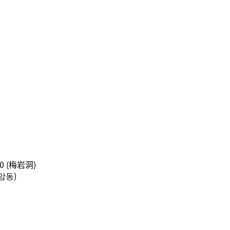
 (梅岩洞)
암동)