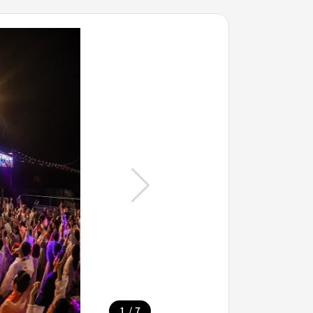
/
1
7