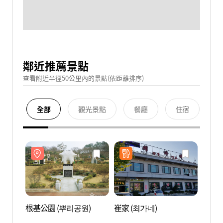
鄰近推薦景點
查看附近半徑50公里內的景點(依距離排序)
全部
觀光景點
餐廳
住宿
根基公園 (뿌리공원)
崔家 (최가네)
根基公