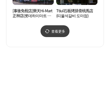
[事後免稅店]樂天Hi-Mart
Ttiul石板烤排骨桃馬店
大田近
正林店(롯데하이마트 정
(띠울석갈비 도마점)
忠南道
림점)
현대사
청사 
查看更多