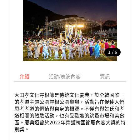
/
1
6
介紹
活動/表演內容
資訊
地圖
大田孝文化尋根節是傳統文化慶典，於全韓國唯一
的孝道主題公園尋根公園舉辦，活動旨在促使人們
思考孝道的價值與自身的根源。不僅有與姓氏和孝
道相關的體驗活動，也有受歡迎的跳蚤市場和美食
區。慶典還曾於2022年榮獲韓國節慶內容大獎的特
別獎。