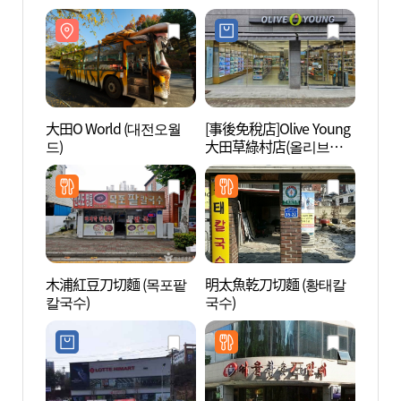
大田O World (대전오월
[事後免稅店]Olive Young
寶文
드)
大田草綠村店(올리브영
문산 
대전초록마을점)
木浦紅豆刀切麵 (목포팥
明太魚乾刀切麵 (황태칼
大田綜
칼국수)
국수)
합운동