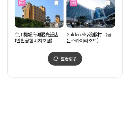
仁川機場海灘觀光飯店
Golden Sky渡假村 （골
仁川澡
(인천공항비치호텔)
든스카이리조트）
查看更多