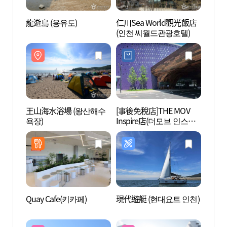
龍遊島 (용유도)
仁川Sea World觀光飯店
龍遊島
(인천 씨월드관광호텔)
王山海水浴場 (왕산해수
[事後免稅店]THE MOV
乙旺
욕장)
Inspire店(더모브 인스파
해수욕
이어점)
Quay Cafe(키카페)
現代遊艇 (현대요트 인천)
仙女岩
위해수