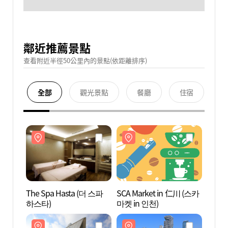
鄰近推薦景點
查看附近半徑50公里內的景點(依距離排序)
全部
觀光景點
餐廳
住宿
The Spa Hasta (더 스파
SCA Market in 仁川 (스카
The S
하스타)
마켓 in 인천)
하스타