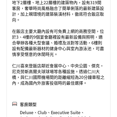
地下2層樓、地上22層樓的建築物內，設有319間
客房，奢華時尚風格融合了簡單俐落的最新建築設
計，加上親環境的建築裝潢材料，徹底符合飯店取
向。
在飯店主要大廳內設有可免費上網的商務空間，位
於3、4樓的9個宴會廳裡設有最新設備與照明，適
合舉辦各種大型會議、婚禮及派對等活動，6樓則
設有配備最新器材的健身中心與室內游泳池，可盡
情享受愜意的休閒時光。
仁川喜來登飯店鄰近會展中心、中央公園、傑克‧
尼克勞斯高爾夫球球場等各種設施。透過仁川大
橋，與仁川國際機場間的距離縮短為20分鐘車程之
內，成為國內外旅客投宿時的最佳選擇。
客房類型
Deluxe、Club、Executive Suite、