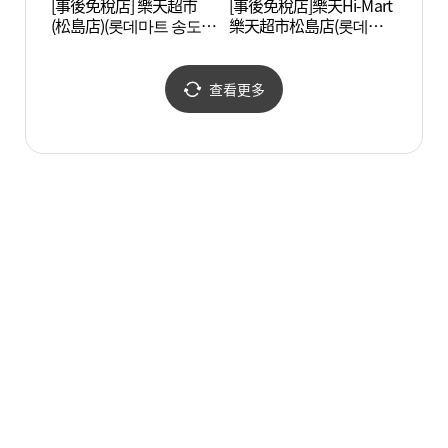
[事後免稅店] 樂天超市
[事後免稅店]樂天Hi-Mart
Trib
(松島店)(롯데마트 송도
樂天超市松島店(롯데하
점)
이마트 롯데마트 송도점)
查看更多