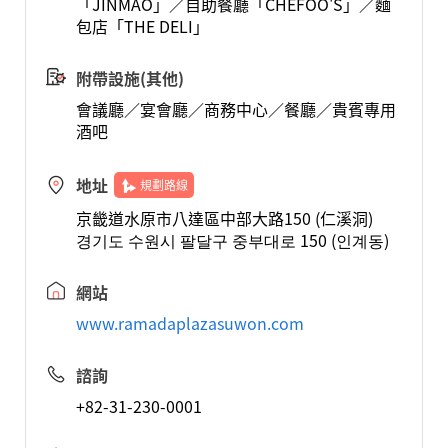
「JINMAO」／自助餐廳「CHEFOO'S」／麵
包店「THE DELI」
附帶設施(其他)
會議廳／宴會廳／商務中心／餐廳／貴賓專用
酒吧
地址
規劃路線
京畿道水原市八達區中部大路150 (仁溪洞)
경기도 수원시 팔달구 중부대로 150 (인계동)
網站
www.ramadaplazasuwon.com
諮詢
+82-31-230-0001