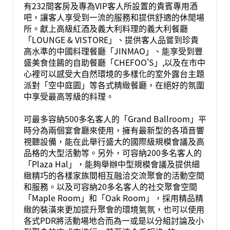
有232間客房及專為VIP客人所設置的貴賓專用酒
吧，讓客人享受到一流的服務和提供舒適的休閒場
所。獻上高級紅酒及義大利料理的義大利餐廳
「LOUNGE & VISTORE」、提供客人品嘗到珍貴
高水準的中國料理餐廳「JINMAO」、能享受到豐
盛美食佳餚的自助餐廳「CHEFOO'S」,以及在市中
心裡可以感受大自然環境的多樣化的室外露台主題
派對「空中庭園」等各式精緻餐廳，在絕好的氛圍
中享受最高等級的料理。
可最多容納500多名客人的「Grand Ballroom」平
時分為兩個宴會廳來使用，擁有最新型的各項音響
視聽設備，能在此舉行盛大的國際級規模會議及高
品格的大型活動等。另外，可容納200多名客人的
「Plaza Hal」，能夠舉辦中型規模會議及提供細
緻精巧的各樣家族間相互融洽交流聚會的活動空間
和服務。以及可容納20多名客人的社交聚會空間
「Maple Room」和「Oak Room」，採用精品精
緻的裝潢來更加提升聚會的環境氣氛，也可以使用
各式PDR將活動場地合而為一或是以分組討論及小