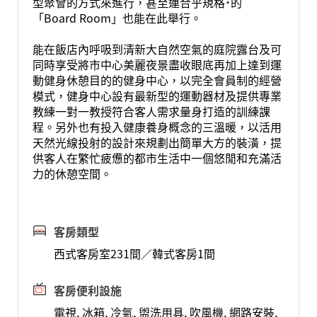
型聚會的方式來進行，甚至連合乎規格˙的
「Board Room」也能在此舉行。
能在飯店內呼吸到清新大自然空氣的庭院露台及可
同時享受將市中心美麗夜景盡收眼底再加上達到運
動健身休憩目的的健身中心，以完全會員制的經營
模式，健身中心設有最新型的運動器材及提供專業
教練一對一教授符合客人需求量身打造的訓練課
程。另外也有投入健康養身概念的三溫暖，以活用
天然光線投射的設計來規劃出簡單大方的裝潢，提
供客人在繁忙疲憊的都市生活中一個悠閒和充滿活
力的休憩空間。
客房類型
西式客房室231間／韓式客房1間
客房便利設施
電視, 冰箱, 冷氣, 盥洗用具, 吹風機, 網路安裝,