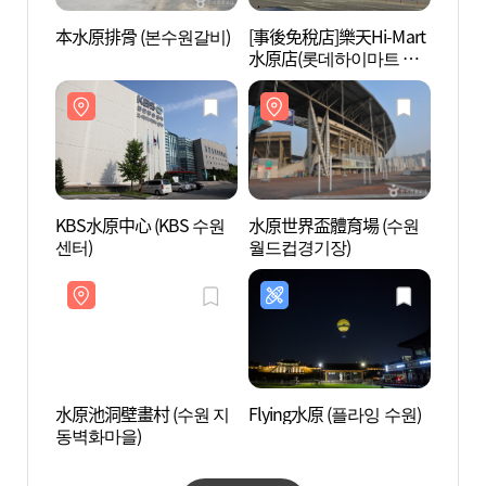
本水原排骨 (본수원갈비)
[事後免稅店]樂天Hi-Mart
水原池
水原店(롯데하이마트 수
동벽화
원점)
KBS水原中心 (KBS 수원
水原世界盃體育場 (수원
華城御
센터)
월드컵경기장)
水原池洞壁畫村 (수원 지
Flying水原 (플라잉 수원)
水原炸
동벽화마을)
리)