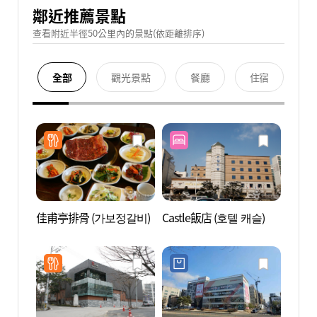
鄰近推薦景點
查看附近半徑50公里內的景點(依距離排序)
全部
觀光景點
餐廳
住宿
佳甫亭排骨 (가보정갈비)
Castle飯店 (호텔 캐슬)
KBS
센터)