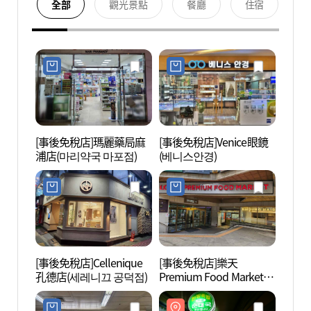
全部
觀光景點
餐廳
住宿
[事後免稅店]瑪麗藥局麻
[事後免稅店]Venice眼鏡
孔德洞
浦店(마리약국 마포점)
(베니스안경)
발 골
[事後免稅店]Cellenique
[事後免稅店]樂天
麻浦大
孔德店(세레니끄 공덕점)
Premium Food Market孔
야경)
德店(롯데 프리미엄 푸드
마켓 공덕점)