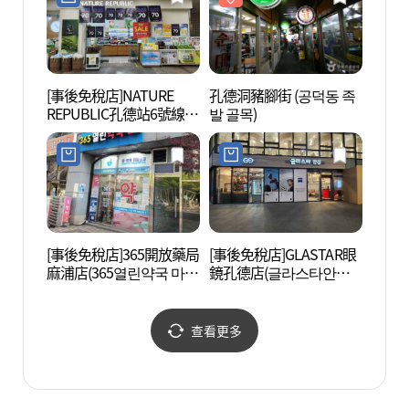
[事後免稅店]NATURE
孔德洞豬腳街 (공덕동 족
梨花女
REPUBLIC孔德站6號線店
발 골목)
대학교
(네이처리퍼블릭 공덕역6
호선점)
[事後免稅店]365開放藥局
[事後免稅店]GLASTAR眼
孫基禎
麻浦店(365열린약국 마포
鏡孔德店(글라스타안경
정문화
점)
공덕점)
查看更多