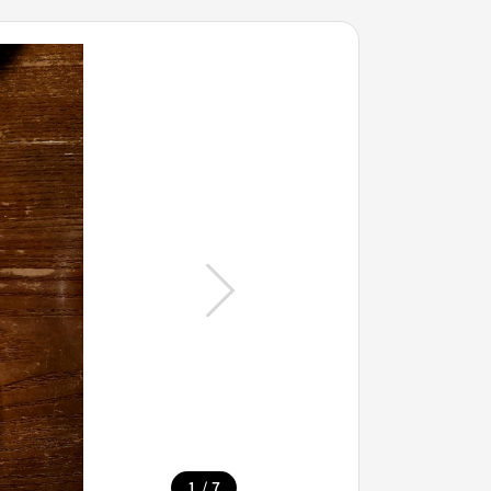
/
1
7