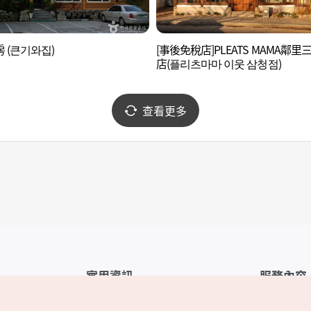
 (큰기와집)
[事後免稅店]PLEATS MAMA鄰里
店(플리츠마마 이웃 삼청점)
查看更多
實用資訊
服務內容
韓國觀光公社APP
服務條款