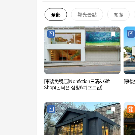
全部
觀光景點
餐廳
[事後免稅店]Nonfiction三清& Gift
[事後
Shop(논픽션 삼청&기프트샵)