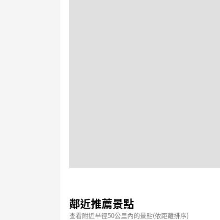
鄰近推薦景點
查看附近半徑50公里內的景點(依距離排序)