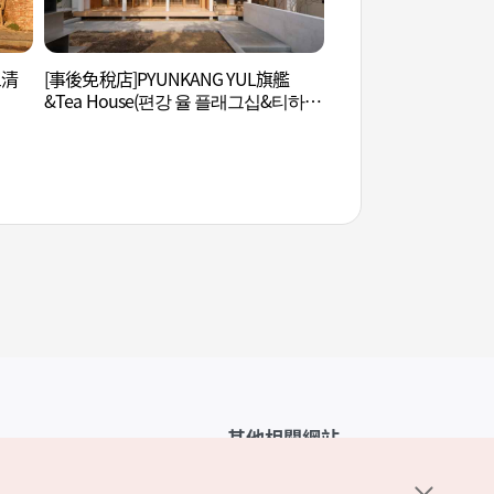
三清
[事後免稅店]PYUNKANG YUL旗艦
非洲美術館 (아프리
&Tea House(편강 율 플래그십&티하우
스)
其他相關網站
韓國觀光公社介紹