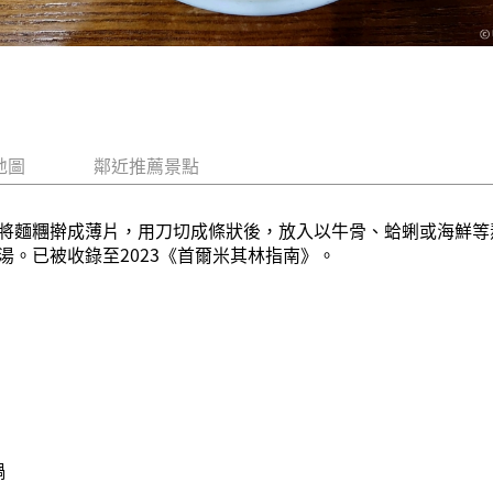
地圖
鄰近推薦景點
將麵糰擀成薄片，用刀切成條狀後，放入以牛骨、蛤蜊或海鮮等
。已被收錄至2023《首爾米其林指南》。
鍋