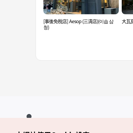
[事後免稅店] Aesop (三清店)(이솝 삼
大瓦房
청)