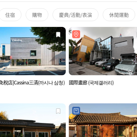
住宿
購物
慶典/活動/表演
休閒運動
免稅店]Cassina三清(까시나 삼청)
國際畫廊 (국제갤러리)