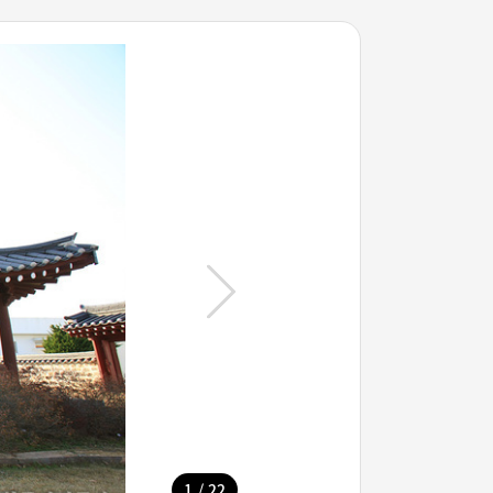
/
1
22