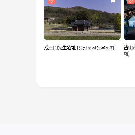
成三問先生遺址 (성삼문선생유허지)
禮山
제)