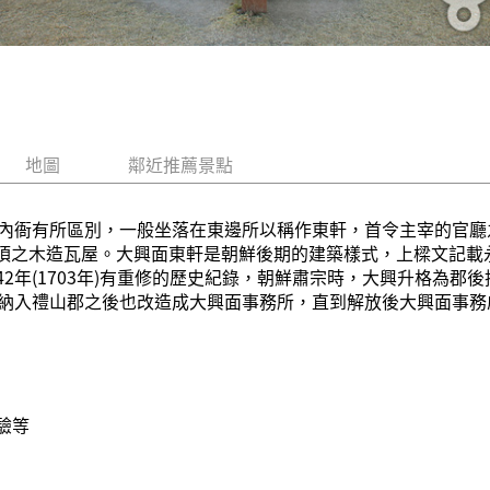
地圖
鄰近推薦景點
衙有所區別，一般坐落在東邊所以稱作東軒，首令主宰的官廳之主
八角屋頂之木造瓦屋。大興面東軒是朝鮮後期的建築樣式，上樑文記載永
熙42年(1703年)有重修的歷史紀錄，朝鮮肅宗時，大興升格為
納入禮山郡之後也改造成大興面事務所，直到解放後大興面事務處
驗等