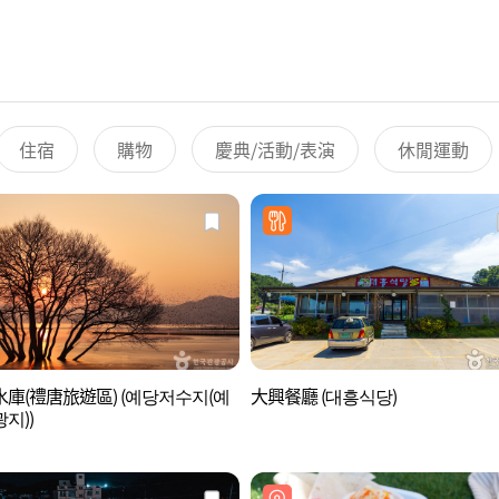
住宿
購物
慶典/活動/表演
休閒運動
庫(禮唐旅遊區) (예당저수지(예
大興餐廳 (대흥식당)
지))