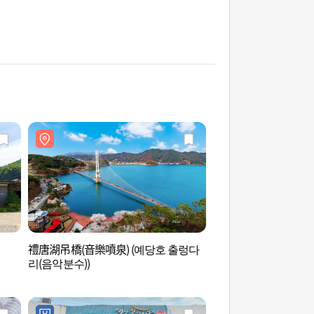
禮唐湖吊橋(音樂噴泉) (예당호 출렁다
禮山任存城 (예산 임
리(음악분수))