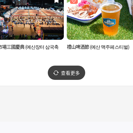
市場三國慶典 (예산장터 삼국축
禮山啤酒節 (예산 맥주페스티벌)
查看更多