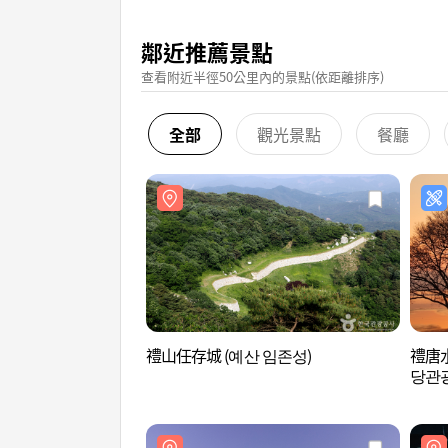
鄰近推薦景點
查看附近半徑50公里內的景點(依距離排序)
全部
觀光景點
餐廳
禮山任存城 (예산 임존성)
禮唐水
당관광