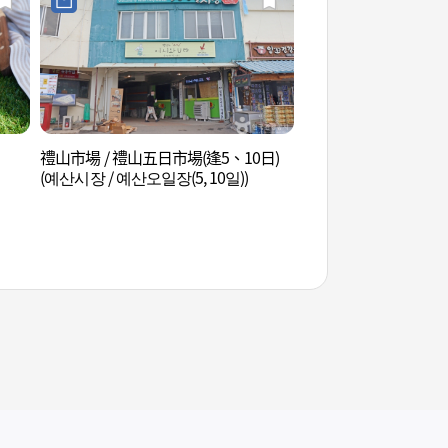
禮山市場 / 禮山五日市場(逢5、10日)
金佐鎮將軍銅像 (김
(예산시장 / 예산오일장(5, 10일))