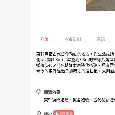
介紹
內容說明
資訊
東軒意指古代首令執勤的地方，與生活處所內
側面2間(4.8m)，屋簷高3.3m的單椽
鄉校(1405年)在朝鮮太宗時代搭建，經康
現今的東軒經過日據時期的強佔後，大興面
體驗內容
東軒衙門體驗、獄舍體驗、古代仗罰體
地址
規劃路線