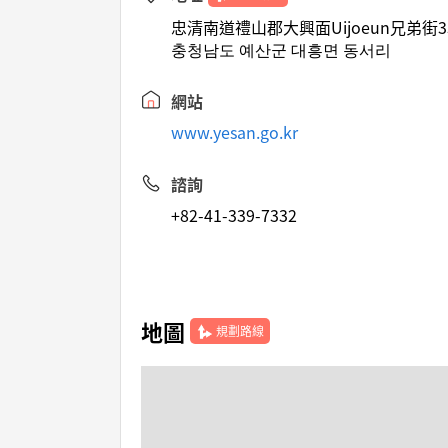
忠清南道禮山郡大興面Uijoeun兄弟街3
충청남도 예산군 대흥면 동서리
網站
www.yesan.go.kr
諮詢
+82-41-339-7332
地圖
規劃路線