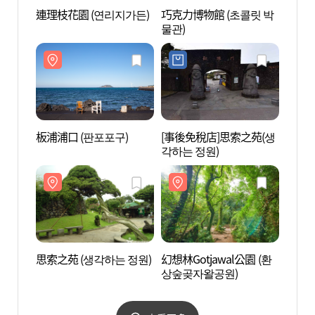
連理枝花園 (연리지가든)
巧克力博物館 (초콜릿 박
巧克力
물관)
물관)
板浦浦口 (판포포구)
[事後免稅店]思索之苑(생
思索之
각하는 정원)
思索之苑 (생각하는 정원)
幻想林Gotjawal公園 (환
[濟州
상숲곶자왈공원)
~翰林
코스]