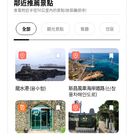
鄰近推薦景點
查看附近半徑50公里內的景點(依距離排序)
全部
觀光景點
餐廳
住宿
龍水港 (용수항)
新昌風車海岸道路 (신창
龍水港
풍차해안도로)