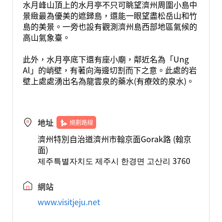
水月峰山頂上的水月亭不只可眺望濟州周圍小島中
景緻最為優美的遮歸島，還能一眼望盡松岳山和竹
島的美景。一旁也設有觀測濟州島西部地區氣候的
高山氣象臺。
此外，水月亭底下還有座小廟，鄰近名為「Ung
Al」的峭壁，有著向海邊切割而下之意。此處的岩
壁上處處湧出名為龍雲泉的藥水(有療效的泉水)。
地址
規劃路線
濟州特別自治道濟州市翰京面Gorak路 (翰京
面)
제주특별자치도 제주시 한경면 고산리 3760
網站
www.visitjeju.net