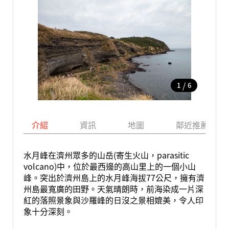
/
1
6
介紹
資訊
地圖
鄰近推薦景點
水月峰在濟州眾多的山岳(寄生火山，parasitic
volcano)中，位於最西邊的高山里上的一個小山
峰。突出於濟州島上的水月峰海拔77公尺，擁有濟
州島最寬廣的田野。天氣晴朗時，前海染成一片深
紅的落照景象與沙羅峰的日沒之景相媲美，令人印
象十分深刻。