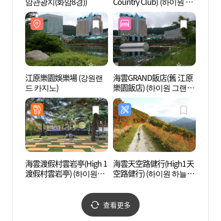
암관광지(화암8경))
Country Club) (하이원 컨
암관광
트리클럽)
江原樂園娛樂場 (강원랜
海雲GRAND飯店(舊 江原
畫岩洞
드 카지노)
樂園飯店) (하이원 그랜드
家地質
호텔 메인타워(구 강원랜
(강원
드호텔))
원))
海雲渡假村雲岩亭(High 1
海雲天空路健行(High1天
德雨里
渡假村雲岩亭) (하이원리
空路健行) (하이원 하늘길
험마을
조트 운암정)
트레킹)
查看更多