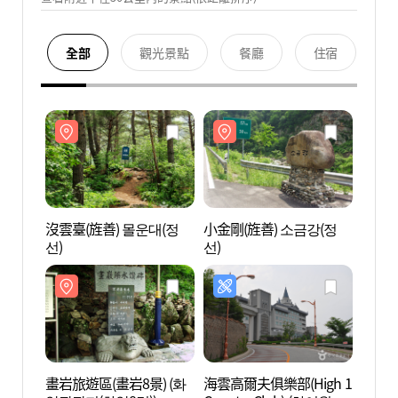
全部
觀光景點
餐廳
住宿
沒雲臺(旌善) 몰운대(정
小金剛(旌善) 소금강(정
沒雲臺
선)
선)
선)
畫岩旅遊區(畫岩8景) (화
海雲高爾夫俱樂部(High 1
畫岩旅