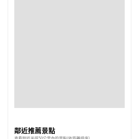
鄰近推薦景點
查看附近半徑50公里內的景點(依距離排序)