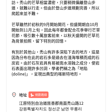
訪。禿山的芒草相當濃密，只要稍微偏離登山步
道，就難以行走。但由於登山步道規劃完善，所以
爬起來並不難。
芒草雖然於初秋的9月開始開花，但盛開期自10月
開始到11月上旬，因此每年都會配合花季舉行芒草
花節，吸引數十萬旅客前來，以秋天盛開的芒草花
為背景拍照，留下特別的回憶。
有別於其他山，禿山有許多深陷下去的地方，這是
因為分布在此的岩石多是過去在淺海堆積而成的石
炭岩。由於石灰岩具有易被雨水溶蝕之成分，使岩
石表面出現許多凹洞，學者們稱之為「地陷
(doline)」，呈現出典型的喀斯特地形。
地址
規劃路線
江原特別自治道旌善郡南面禿山路12
강원특별자치도 정선군 남면 무릉리