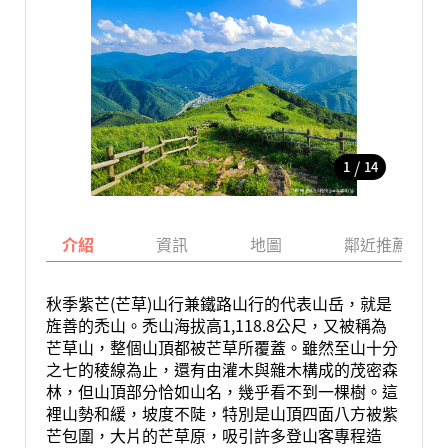
/
1
14
介紹
資訊
地圖
鄰近推薦景點
秋季紫芒(芒草)山行兼鐵路山行的代表山岳，就是
旌善的禿山。禿山海拔高1,118.8公尺，又被稱為
芒草山，整個山頂都被芒草所覆蓋。雖然至山十分
之七的稜線為止，還有由灌木與雜木構成的茂密森
林，但山頂部分恰如山名，幾乎看不到一棵樹。這
裡山勢和緩，坡度不陡，特別是山頂四面八方被紫
芒包圍，大片的芒草原，吸引許多登山客專程造