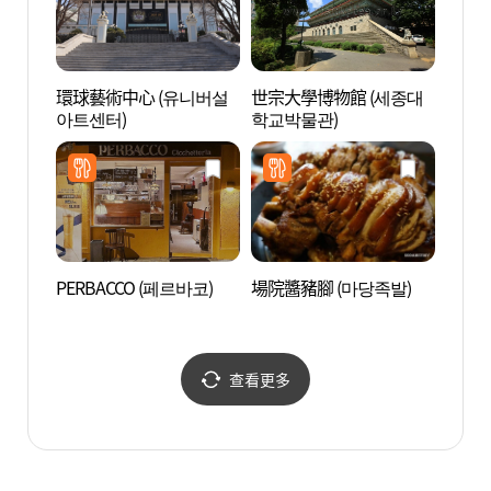
環球藝術中心 (유니버설
世宗大學博物館 (세종대
峨嵯山
아트센터)
학교박물관)
PERBACCO (페르바코)
場院醬豬腳 (마당족발)
youn
이브 
查看更多