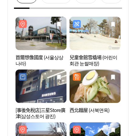
首爾想像國度 (서울상상
兒童會館雪橇場 (어린이
首爾想
나라)
회관 눈썰매장)
나라)
[事後免稅店]三星Store廣
西北麵屋 (서북면옥)
世宗大
津(삼성스토어 광진)
학교박