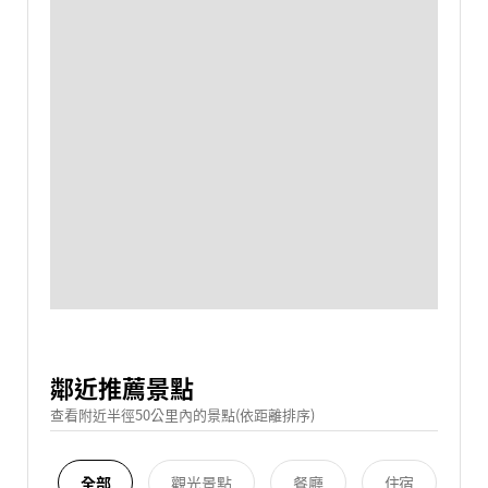
鄰近推薦景點
查看附近半徑50公里內的景點(依距離排序)
全部
觀光景點
餐廳
住宿