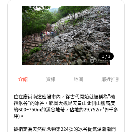
/
1
3
介紹
資訊
地圖
鄰近推薦景點
位在慶尚南道密陽市內，從古代開始就被稱為"枾
禮氷谷"的冰谷，範圍大概是天皇山北側山腰高度
約600~750m的溪谷地帶，佔地約29,752m²(9千多
坪)。
被指定為天然紀念物第224號的冰谷從氣溫漸漸開