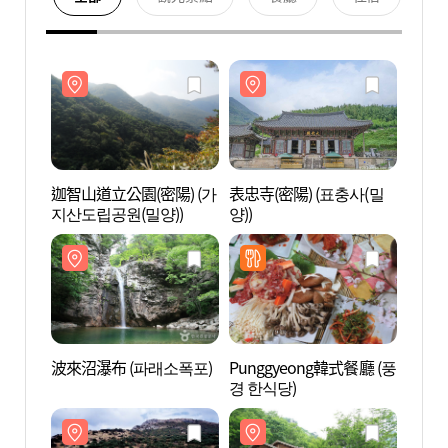
迦智山道立公園(密陽) (가
表忠寺(密陽) (표충사(밀
迦智山
지산도립공원(밀양))
양))
지산도
波來沼瀑布 (파래소폭포)
Punggyeong韓式餐廳 (풍
波來沼
경 한식당)