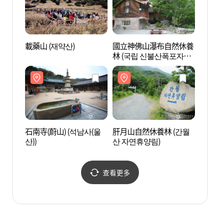
載藥山 (재약산)
國立神佛山瀑布自然休養
國立
林 (국립 신불산폭포자연
林 (
휴양림)
휴양림
石南寺(蔚山) (석남사(울
肝月山自然休養林 (간월
肝月山
산))
산 자연휴양림)
산 자
查看更多