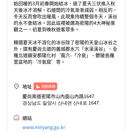
始回暖的3月初春開始結冰，過了夏天三伏進入秋
天後冰才溶解，石縫間的冷氣漸漸減弱。相反的，
冬天反而會吹出暖風，此現象持續整個冬天，溪谷
的水不會結冰。因此這裡被選為密陽的4大神秘景
觀之一，初夏到晚秋遊客眾多。
韓國夏天冰不溶化的冰谷除了密陽的天皇山冰谷之
外，還有慶尚北道的義城郡氷穴「氷溪溪谷」、全
羅北道鎭安郡陽化村‘風穴-「冷泉」、鬱陵島羅
里盆地的‘冷氣窟’等。
地址
規劃路線
慶尚南道密陽市山內面山內路1647
경상남도 밀양시 산내면 산내로 1647
網站
www.miryang.go.kr