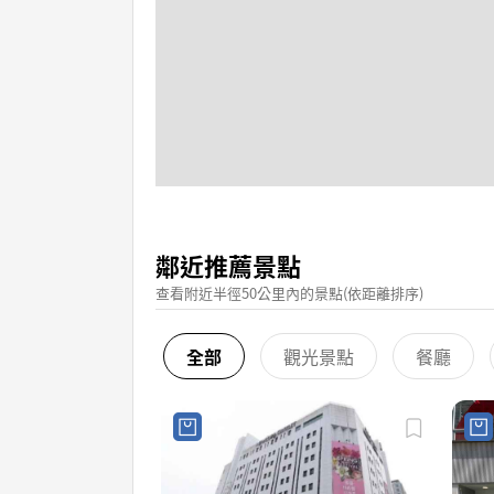
鄰近推薦景點
查看附近半徑50公里內的景點(依距離排序)
全部
觀光景點
餐廳