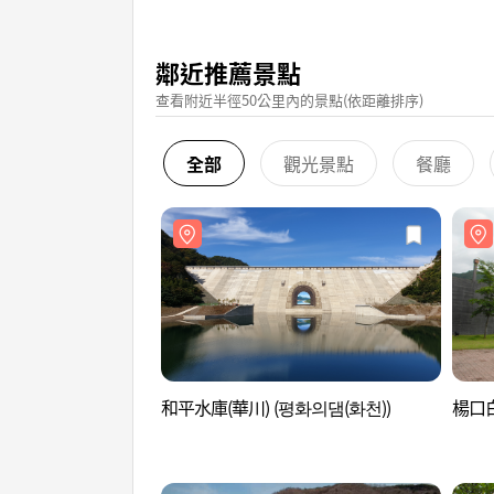
鄰近推薦景點
查看附近半徑50公里內的景點(依距離排序)
全部
觀光景點
餐廳
和平水庫(華川) (평화의댐(화천))
楊口