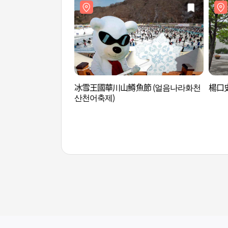
冰雪王國華川山鱒魚節 (얼음나라화천
楊口
산천어축제)