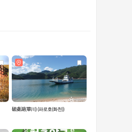
破虜湖(華川) (파로호(화천))
和平水庫(華川) (평화