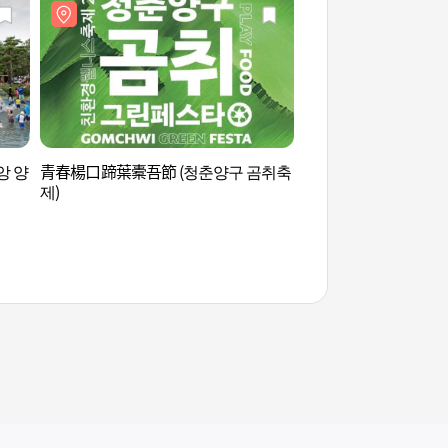
앙 양
青春楊口蹄葉橐吾節 (청춘양구 곰취축
楊口史前博物館 (양
제)