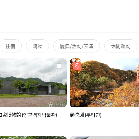
住宿
購物
慶典/活動/表演
休閒運動
白瓷博物館 (양구백자박물관)
頭陀淵 (두타연)