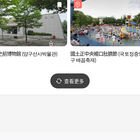
史前博物館 (양구선사박물관)
國土正中央楊口肚臍節 (국토정중
구 배꼽축제)
查看更多