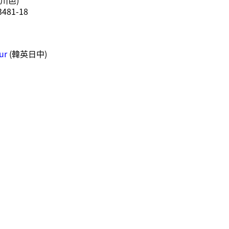
川邑)
81-18
ur
(韓英日中)