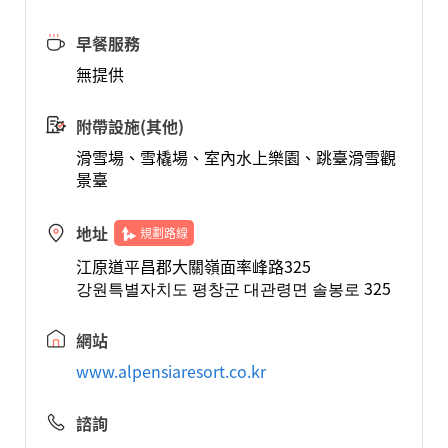
早餐服務
無提供
附帶設施(其他)
滑雪場、雪橇場、室內水上樂園、跳臺滑雪觀
景臺
地址
規劃路線
江原道平昌郡大關嶺面率峰路325
강원특별자치도 평창군 대관령면 솔봉로 325
網站
www.alpensiaresort.co.kr
諮詢