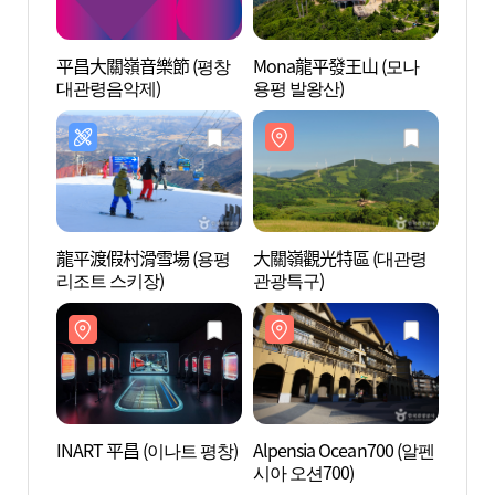
平昌大關嶺音樂節 (평창
Mona龍平發王山 (모나
大關嶺
대관령음악제)
용평 발왕산)
관광특
龍平渡假村滑雪場 (용평
大關嶺觀光特區 (대관령
Alpen
리조트 스키장)
관광특구)
시아 오
INART 平昌 (이나트 평창)
Alpensia Ocean700 (알펜
大關
시아 오션700)
(대관
호테)