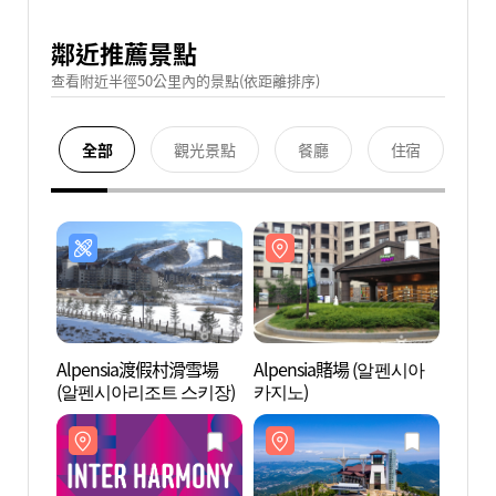
鄰近推薦景點
查看附近半徑50公里內的景點(依距離排序)
全部
觀光景點
餐廳
住宿
Alpensia渡假村滑雪場
Alpensia賭場 (알펜시아
Alpe
(알펜시아리조트 스키장)
카지노)
카지노