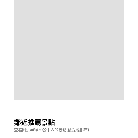
鄰近推薦景點
查看附近半徑50公里內的景點(依距離排序)