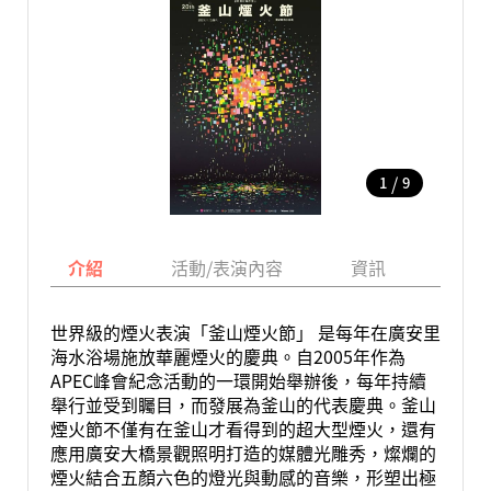
/
1
9
介紹
活動/表演內容
資訊
地圖
世界級的煙火表演「釜山煙火節」 是每年在廣安里
海水浴場施放華麗煙火的慶典。自2005年作為
APEC峰會紀念活動的一環開始舉辦後，每年持續
舉行並受到矚目，而發展為釜山的代表慶典。釜山
煙火節不僅有在釜山才看得到的超大型煙火，還有
應用廣安大橋景觀照明打造的媒體光雕秀，燦爛的
煙火結合五顏六色的燈光與動感的音樂，形塑出極