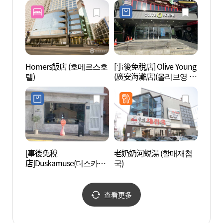
Homers飯店 (호메르스호
[事後免稅店] Olive Young
DOMO
텔)
(廣安海灘店)(올리브영 광
안비치점)
[事後免稅
老奶奶河蜆湯 (할매재첩
釜山
店]Duskamuse(더스카뮤
국)
修練院
즈)
산청
查看更多