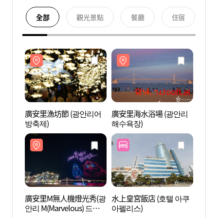
全部
觀光景點
餐廳
住宿
廣安里漁坊節 (광안리어
廣安里海水浴場 (광안리
廣安里
방축제)
해수욕장)
해수욕
廣安里M無人機燈光秀(광
水上皇宮飯店 (호텔 아쿠
Milla
안리 M(Marvelous) 드론
아펠리스)
더마켓
라이트쇼)