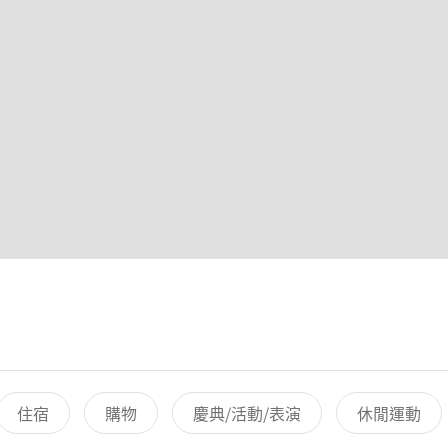
住宿
購物
慶典/活動/表演
休閒運動