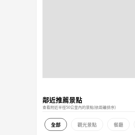
鄰近推薦景點
查看附近半徑50公里內的景點(依距離排序)
全部
觀光景點
餐廳