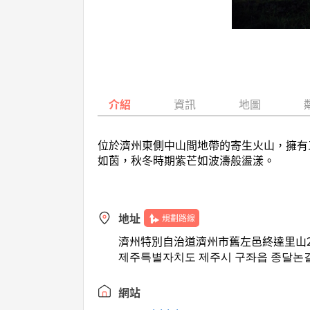
介紹
資訊
地圖
位於濟州東側中山間地帶的寄生火山，擁有
如茵，秋冬時期紫芒如波濤般盪漾。
地址
規劃路線
濟州特別自治道濟州市舊左邑終達里山2
제주특별자치도 제주시 구좌읍 종달논
網站