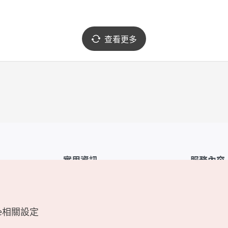
查看更多
實用資訊
服務內容
韓國觀光公社APP
服務條款
1330韓國旅遊諮詢翻譯熱線
FAQ
e相關設定
韓國旅遊地圖
個人資訊保