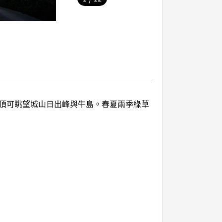
頂可眺望城山日出峰與牛島。春夏兩季綠草