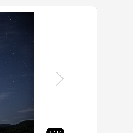
/
1
12