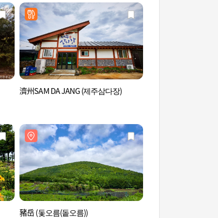
濟州SAM DA JANG (제주삼다장)
月郎峰 (다랑쉬오름(
豬岳 (돛오름(돝오름))
史努比庭園 (스누피