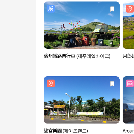
濟州鐵路自行車 (제주레일바이크)
月郎峰
迷宮樂園 (메이즈랜드)
Arou