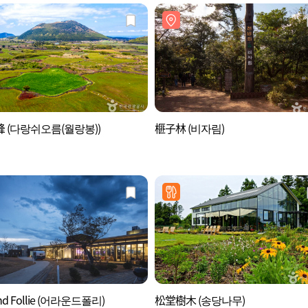
 (다랑쉬오름(월랑봉))
榧子林 (비자림)
nd Follie (어라운드폴리)
松堂樹木 (송당나무)