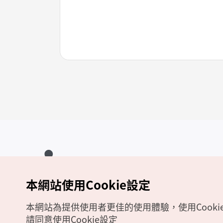
本網站使用Cookie設定
Copyrights (c) 韓國觀光公社版權所有
如有相關疑問或建議，歡迎來信至
官方信箱
chinese_big5@knto.or.kr
本網站為提供使用者更佳的使用體驗，使用Cooki
請同意使用Cookie設定