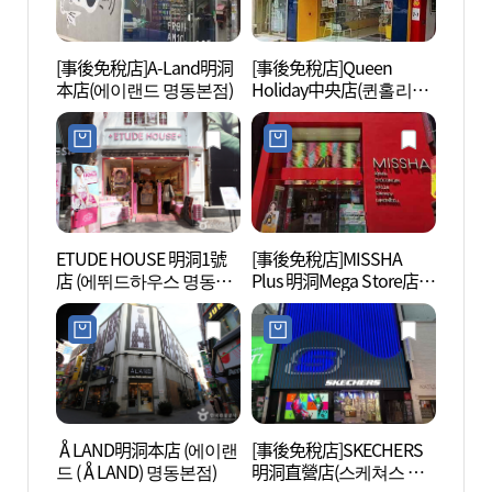
[事後免稅店]A-Land明洞
[事後免稅店]Queen
明洞亂
本店(에이랜드 명동본점)
Holiday中央店(퀸홀리데
극장)
이 중앙점)
ETUDE HOUSE 明洞1號
[事後免稅店]MISSHA
明洞藝
店 (에뛰드하우스 명동1
Plus 明洞Mega Store店
극장)
호점)
(미샤플러스 명동메가스
토어점)
ÅLAND明洞本店 (에이랜
[事後免稅店]SKECHERS
明洞聖
드 (ÅLAND) 명동본점)
明洞直營店(스케쳐스 명