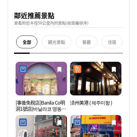
鄰近推薦景點
查看附近半徑50公里內的景點(依距離排序)
全部
觀光景點
餐廳
住宿
[事後免稅店]Banila Co明
済州美港 ( 제주미항 )
薄荷美
洞1號店(바닐라코 명동1
호점)