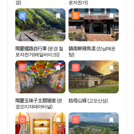
경)
로자전거)
로자전
聞慶鐵路自行車 (문경 철
鎮南鮮辣魚湯 (진남매운
姑母山
로자전거(레일바이크))
탕)
聞慶五味子主題隧道 (문
姑母山城 (고모산성)
蠶絲昆
경오미자테마터널)
충사업