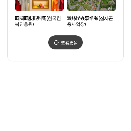
韓國韓服振興院 (한국한
蠶絲昆蟲事業場 (잠사곤
龍華寺
복진흥원)
충사업장)
주))
查看更多