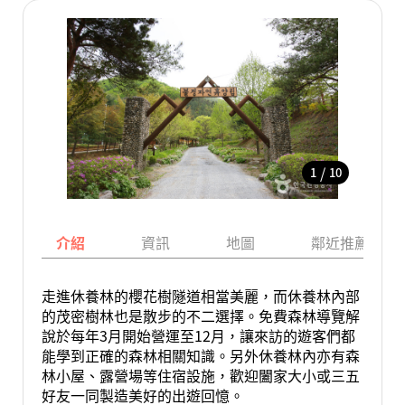
/
1
10
介紹
資訊
地圖
鄰近推薦景點
走進休養林的櫻花樹隧道相當美麗，而休養林內部
的茂密樹林也是散步的不二選擇。免費森林導覽解
說於每年3月開始營運至12月，讓來訪的遊客們都
能學到正確的森林相關知識。另外休養林內亦有森
林小屋、露營場等住宿設施，歡迎闔家大小或三五
好友一同製造美好的出遊回憶。