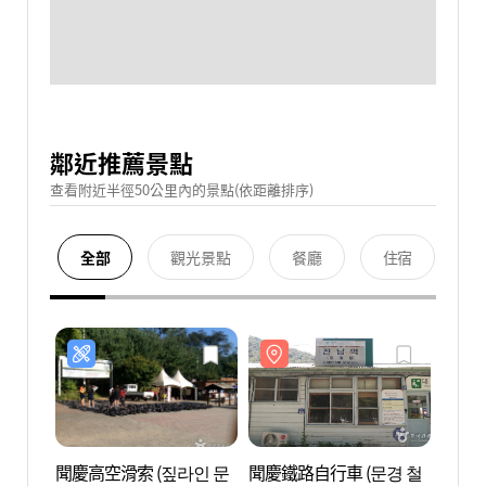
鄰近推薦景點
查看附近半徑50公里內的景點(依距離排序)
全部
觀光景點
餐廳
住宿
聞慶高空滑索 (짚라인 문
聞慶鐵路自行車 (문경 철
聞慶鐵