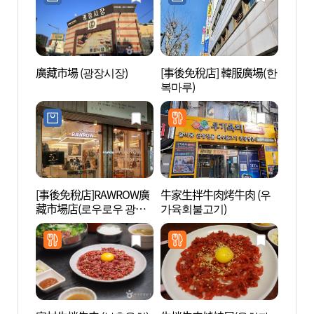
廣藏市場 (광장시장)
[事後免稅店] 韓服廣場(한
西巡邏
복마루)
[事後免稅店]RAWROW廣
牛家生拌牛肉烤牛肉 (우
清溪川
藏市場店(로우로우 광장
가육회불고기)
시장점)