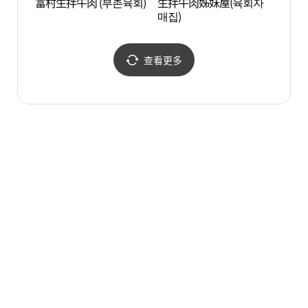
富村生拌牛肉 (부촌육회)
生拌牛肉姊妹屋(육회자
乙支路
매집)
지로 
查看更多