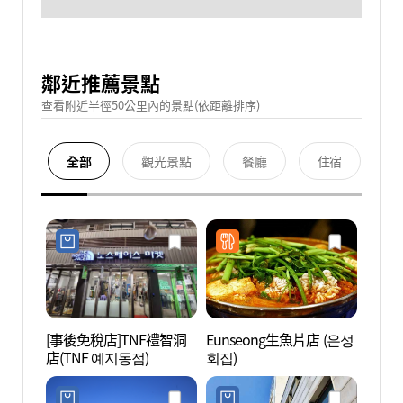
鄰近推薦景點
查看附近半徑50公里內的景點(依距離排序)
全部
觀光景點
餐廳
住宿
[事後免稅店]TNF禮智洞
Eunseong生魚片店 (은성
斗山藝
店(TNF 예지동점)
회집)
센터)