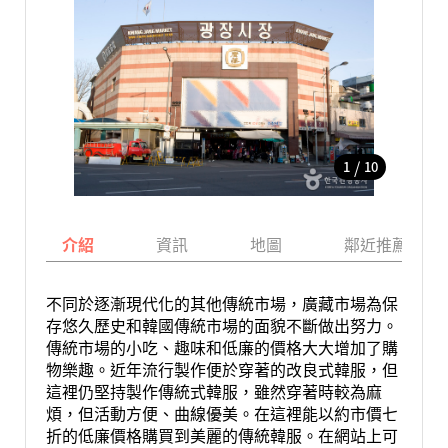
/
1
10
介紹
資訊
地圖
鄰近推薦景點
不同於逐漸現代化的其他傳統市場，廣藏市場為保
存悠久歷史和韓國傳統市場的面貌不斷做出努力。
傳統市場的小吃、趣味和低廉的價格大大增加了購
物樂趣。近年流行製作便於穿著的改良式韓服，但
這裡仍堅持製作傳統式韓服，雖然穿著時較為麻
煩，但活動方便、曲線優美。在這裡能以約市價七
折的低廉價格購買到美麗的傳統韓服。在網站上可