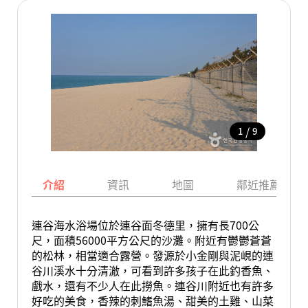
/
1
9
介紹
資訊
地圖
鄰近推薦景點
連谷海水浴場位於連谷面冬德里，擁有長700公
尺，面積56000平方公尺的沙灘。附近有鬱鬱蒼蒼
的松林，相當適合露營。發源於小金剛與泥峴的連
谷川溪水十分清澈，可看到許多孩子在此釣香魚、
戲水，還有不少人在此撈魚。連谷川附近也有許多
好吃的美食，香辣的刺鰭魚湯、甜美的土雞、山菜