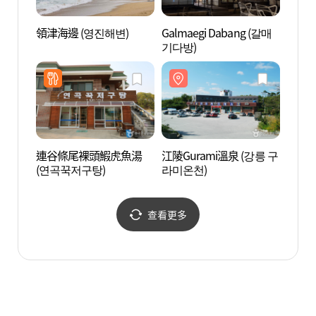
領津海邊 (영진해변)
Galmaegi Dabang (갈매
沙川津
기다방)
連谷條尾裸頭鰕虎魚湯
江陵Gurami溫泉 (강릉 구
蘆洞韓
(연곡꾹저구탕)
라미온천)
골한과
查看更多