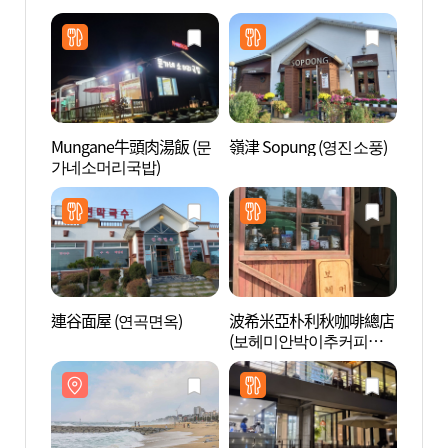
Mungane牛頭肉湯飯 (문
嶺津 Sopung (영진소풍)
領津海
가네소머리국밥)
連谷面屋 (연곡면옥)
波希米亞朴利秋咖啡總店
注文津
(보헤미안박이추커피본
사제)
점)