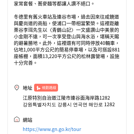
家常套餐、蕎麥麵等都讓人讚不絕口。
冬德里有舊火車站及連谷市場，過去因來往咸鏡道
與慶尚道的商船，使浦口一帶相當繁榮。這裡距離
栗谷李珥先生以〈青鶴山記〉一文盛讚山中美景的
小金剛不遠，可一次享受登山與海水浴，堪稱天賜
的避暑勝地。此外，這裡還有可同時停放40輛車，
佔地1,000平方公尺的簡易停車場，以及可搭設881
座帳棚，面積13,220平方公尺的松林露營場，設施
十分完善。
地址
規劃路線
江原特別自治道江陵市連谷面海岸路1282
강원특별자치도 강릉시 연곡면 해안로 1282
網站
https://www.gn.go.kr/tour