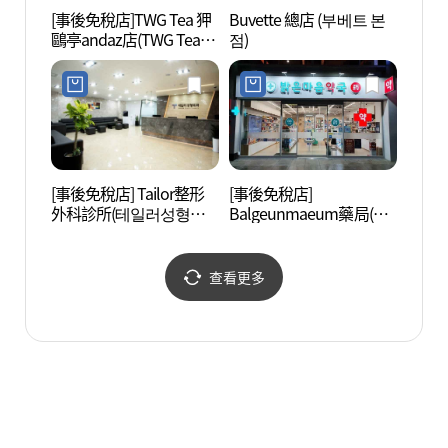
[事後免稅店]TWG Tea 狎
Buvette 總店 (부베트 본
SJ K
鷗亭andaz店(TWG Tea 압
점)
트할레
구정 안다즈점)
[事後免稅店] Tailor整形
[事後免稅店]
新沙洞
外科診所(테일러성형외
Balgeunmaeum藥局(밝
로수길
과의원)
은마음약국)
查看更多