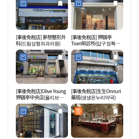
[事後免稅店] 夢想整形外
[事後免稅店] 狎鷗亭
Cor
科(드림성형외과의원)
Toxnfill診所(압구정톡스
리아나
앤필의원)
[事後免稅店]Olive Young
[事後免稅店]生生Onnuri
韓流明
狎鷗亭中央店(올리브영
藥局(생생온누리약국)
(Kst
압구정중앙점)
리)