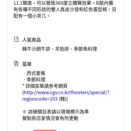
11.1聲道，可以營造360度立體聲效果。B館內備
有各種不同形狀的雙人真皮沙發和紅色蛋型椅，另
配有一個小茶几。
人氣商品
韓牛沙朗牛排、羊肋排、季節魚料理
菜單
ㆍ西式套餐
ㆍ季節料理
* 詳細菜單請參考網頁
(
http://www.cgv.co.kr/theaters/special/?
regioncode=103
(韓))
※ 詳細價目表請以現場標示為準
餐點依店家情況會有所更動