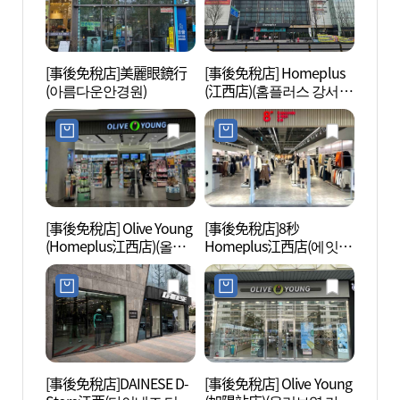
[事後免稅店]美麗眼鏡行
[事後免稅店] Homeplus
山嶽文
(아름다운안경원)
(江西店)(홈플러스 강서
문화체
점)
[事後免稅店] Olive Young
[事後免稅店]8秒
龍王山
(Homeplus江西店)(올리
Homeplus江西店(에잇세
근린공
브영 홈플러스강서점)
컨즈 홈플러스 강서점)
[事後免稅店]DAINESE D-
[事後免稅店] Olive Young
天空公