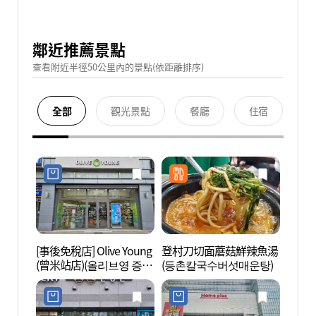
鄰近推薦景點
查看附近半徑50公里內的景點(依距離排序)
全部
觀光景點
餐廳
住宿
[事後免稅店] Olive Young
登村刀切面蘑菇鮮辣魚湯
龜巖公
(曾米站店)(올리브영 증미
(등촌칼국수버섯매운탕)
역점)