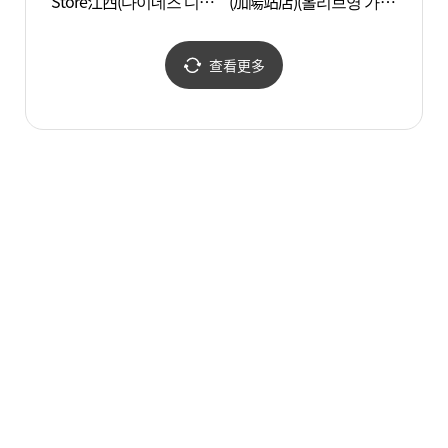
Store江西(다이네즈 디스
(加陽站店)(올리브영 가양
토어 강서)
역점)
查看更多