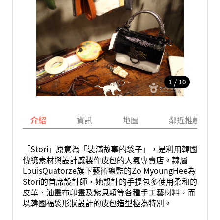
/
1
10
介紹
資訊
地圖
鄰近推薦景點
「Stori」原意為「裝滿故事的袋子」，是利用韓國
傳統素材與設計感製作皮包的人氣專賣店。隸屬
LouisQuatorze旗下藝術總監的Zo MyoungHee為
Stori的首席設計師，她設計的手提包多使用柔和的
皮革、油畫布印畫及紫貝類等各種手工藝材料，而
以韓國福袋形狀設計的皮包造型極為特別。