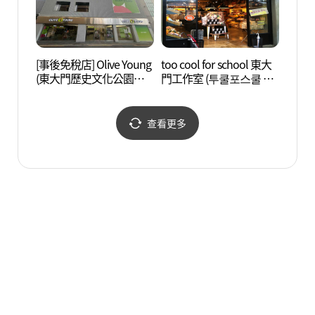
[事後免稅店] Olive Young
too cool for school 東大
東大門
(東大門歷史文化公園站
門工作室 (투쿨포스쿨 동
문)
店)(올리브영 동대문역사
대문작업실)
문화공원역점)
查看更多