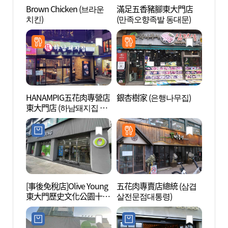
Brown Chicken (브라운
滿足五香豬腳東大門店
清溪
치킨)
(만족오향족발 동대문)
헌책방
HANAMPIG五花肉專營店
銀杏樹家 (은행나무집)
東大門
東大門店 (하남돼지집 동
대문
대문)
[事後免稅店]Olive Young
五花肉專賣店總統 (삼겹
清溪川
東大門歷史文化公園十字
살전문점대통령)
路口店(올리브영 동대문
역사문화공원사거리점)