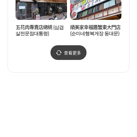
五花肉專賣店總統 (삼겹
順美家幸福醬蟹東大門店
東大門
살전문점대통령)
(순미네행복게장 동대문)
문)
查看更多