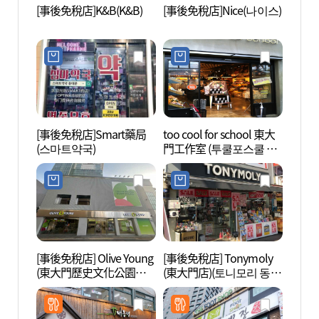
[事後免稅店]K&B(K&B)
[事後免稅店]Nice(나이스)
清溪
헌책방
[事後免稅店]Smart藥局
too cool for school 東大
東大門
(스마트약국)
門工作室 (투쿨포스쿨 동
대문
대문작업실)
[事後免稅店] Olive Young
[事後免稅店] Tonymoly
首爾東
(東大門歷史文化公園站
(東大門店)(토니모리 동대
울 동
店)(올리브영 동대문역사
문점)
문화공원역점)