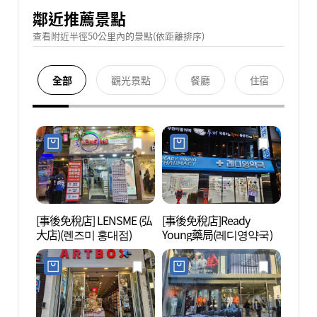
鄰近推薦景點
查看附近半徑50公里內的景點(依距離排序)
全部
觀光景點
餐廳
住宿
[事後免稅店] LENSME (弘
[事後免稅店]Ready
弘大 
大店)(렌즈미 홍대점)
Young藥局(레디영약국)