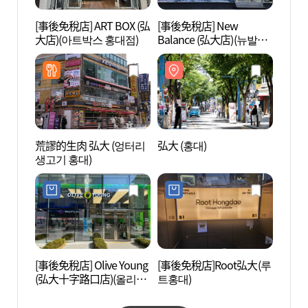
[事後免稅店] ART BOX (弘
[事後免稅店] New
首爾T
大店)(아트박스 홍대점)
Balance (弘大店)(뉴발란
術館 
스 홍대점)
관)
荒謬的生肉 弘大 (엉터리
弘大 (홍대)
Goob
생고기 홍대)
네 플
[事後免稅店] Olive Young
[事後免稅店]Root弘大(루
真正的
(弘大十字路口店)(올리브
트홍대)
스케이
영 홍대사거리점)