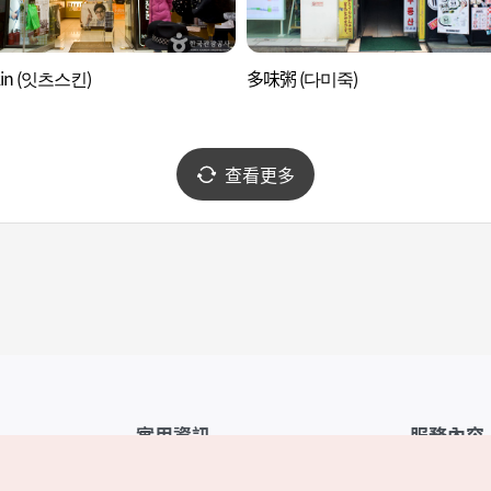
Skin (잇츠스킨)
多味粥 (다미죽)
查看更多
實用資訊
服務內容
韓國觀光公社APP
服務條款