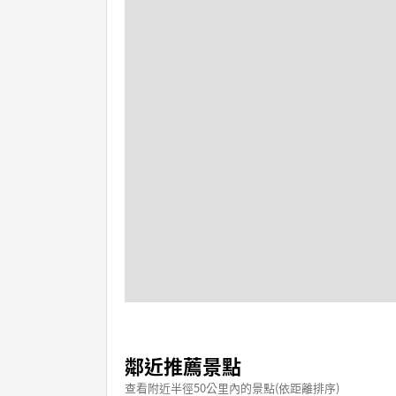
鄰近推薦景點
查看附近半徑50公里內的景點(依距離排序)