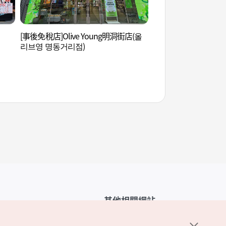
[事後免稅店]Olive Young明洞街店(올
明洞藝術劇場 (명동
리브영 명동거리점)
其他相關網站
韓國觀光公社介紹