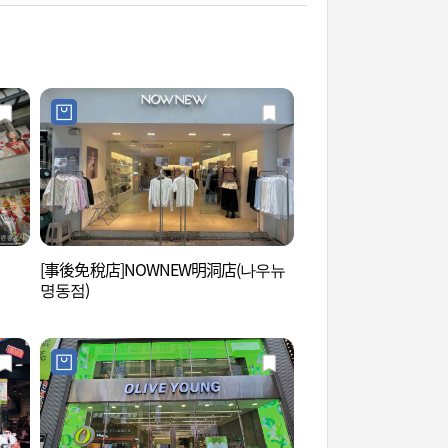
[事後免稅店]NOWNEW明洞店(나우뉴
薄荷美學 (민트에스
명동점)