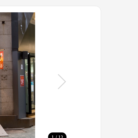
/
1
12