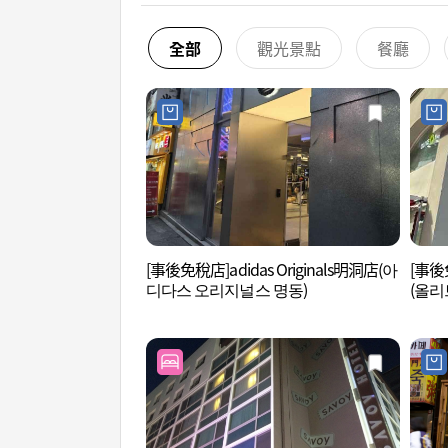
全部
觀光景點
餐廳
[事後免稅店]adidas Originals明洞店(아
[事後免
디다스 오리지널스 명동)
(올리