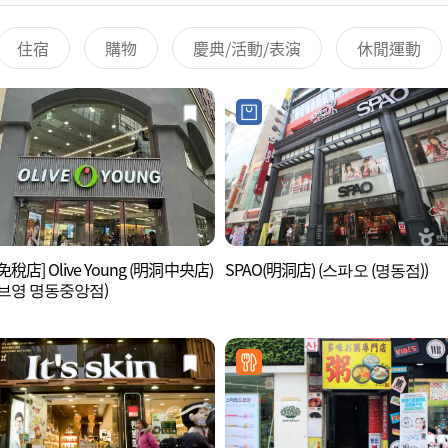
住宿
購物
慶典/活動/表演
休閒運動
稅店] Olive Young (明洞中央店)
SPAO(明洞店) (스파오 (명동점))
브영 명동중앙점)